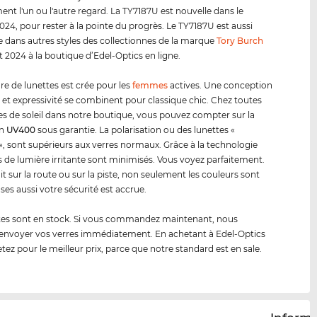
ent l'un ou l'autre regard. La TY7187U est nouvelle dans le
24, pour rester à la pointe du progrès. Le TY7187U est aussi
e dans autres styles des collectionnes de la marque
Tory Burch
t 2024 à la boutique d’Edel-Optics en ligne.
e de lunettes est crée pour les
femmes
actives. Une conception
 et expressivité se combinent pour classique chic. Chez toutes
tes de soleil dans notre boutique, vous pouvez compter sur la
on
UV400
sous garantie. La polarisation ou des lunettes «
», sont supérieurs aux verres normaux. Grâce à la technologie
ts de lumière irritante sont minimisés. Vous voyez parfaitement.
it sur la route ou sur la piste, non seulement les couleurs sont
ses aussi votre sécurité est accrue.
tes sont en stock. Si vous commandez maintenant, nous
envoyer vos verres immédiatement. En achetant à Edel-Optics
tez pour le meilleur prix, parce que notre standard est en sale.