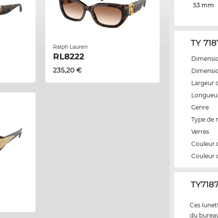
53 mm
TY 718
Ralph Lauren
RL8222
Dimensio
235,20 €
Dimensio
Largeur 
Longueur
Genre
Type de
Verres
Couleur 
Couleur 
‌TY718
Ces lunett
du bureau 