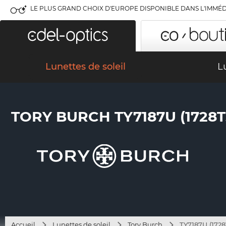
LE PLUS GRAND CHOIX D'EUROPE DISPONIBLE DANS L'IMMÉD
Lunettes de soleil
L
TORY BURCH TY7187U (1728T
Accueil
Lunettes de soleil
Tory Burch
TY7187U (1728