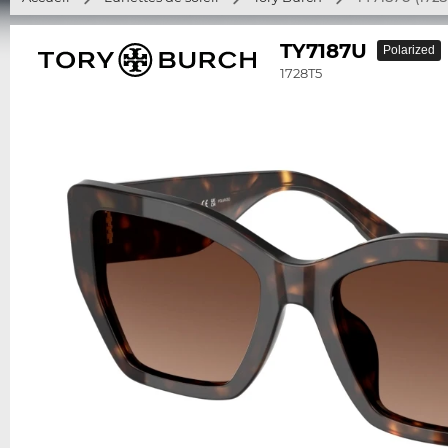
TY7187U
Polarized
1728T5