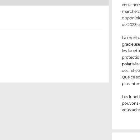
certainem
marché 20
disponibl
de 2023 e
La montur
gracieuse
les lunet
protecti
polarisés
des refle
Que ce so
plus inten
Les lunet
pouvons 
vous ache