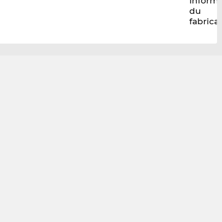
Inform
du
fabrica