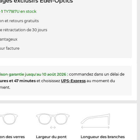
ges exclusifs Edel-Optics
e
1
TY7187U en stock
on et retours gratuits
e rétractation de 30 jours
vantageux
sur facture
aison garantie jusqu'au
10 août 2026
:
commandez dans un délai de
ures et 47 minutes
et choisissez
UPS-Express
au moment du
ment.
on des verres
Largeur du pont
Longueur des branches