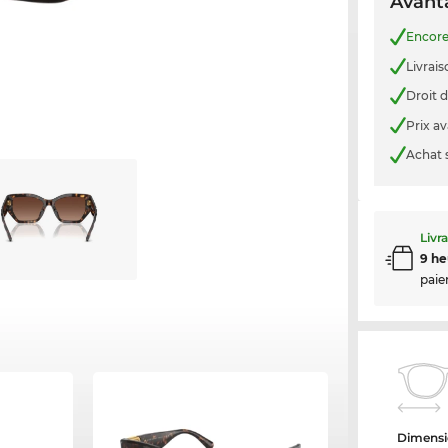
Avanta
Encor
Livrais
Droit d
Prix a
Achat 
Livr
9 he
paie
Dimensi