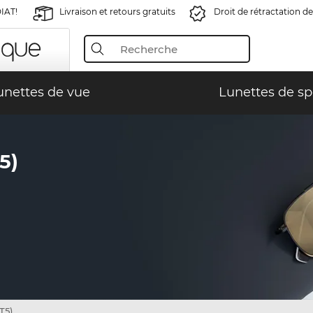
IAT!
Livraison et retours gratuits
Droit de rétractation de
unettes de vue
Lunettes de sp
5)
T5)