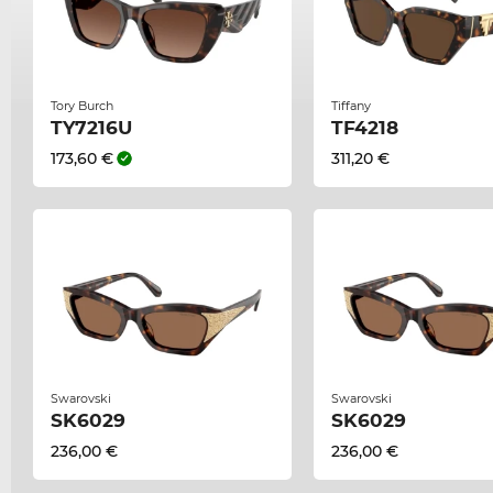
Tory Burch
Tiffany
TY7216U
TF4218
173,60 €
311,20 €
Swarovski
Swarovski
SK6029
SK6029
236,00 €
236,00 €