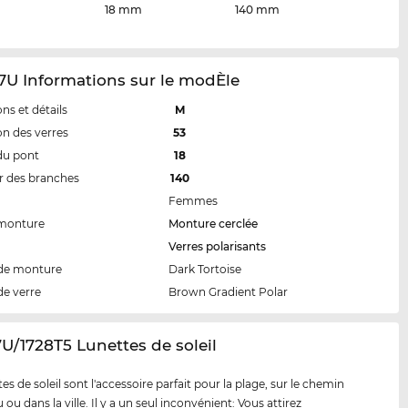
18 mm
140 mm
7U Informations sur le modÈle
ns et détails
M
n des verres
53
du pont
18
 des branches
140
Femmes
 monture
Monture cerclée
Verres polarisants
de monture
Dark Tortoise
de verre
Brown Gradient Polar
7U/1728T5 Lunettes de soleil
es de soleil sont l'accessoire parfait pour la plage, sur le chemin
ou dans la ville. Il y a un seul inconvénient: Vous attirez