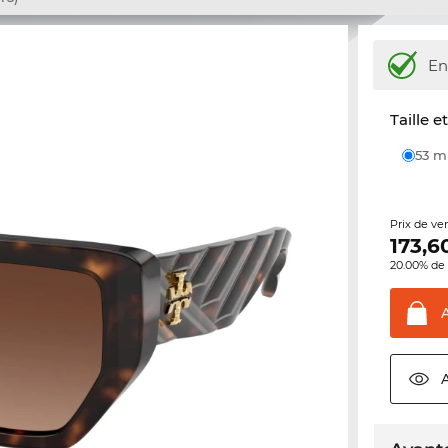
En
Taille e
53 
Prix de ve
173,6
20.00% de 