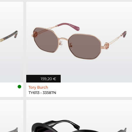
159,20 €
Tory Burch
TY6113 - 33587N