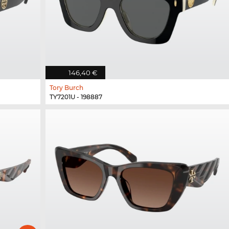
146,40 €
Tory Burch
TY7201U - 198887