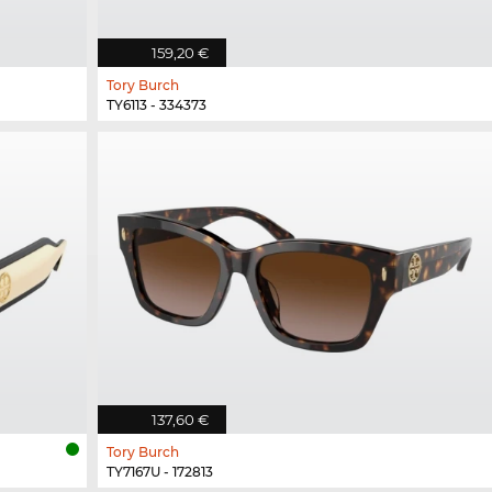
159,20 €
Tory Burch
TY6113 - 334373
137,60 €
Tory Burch
TY7167U - 172813