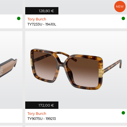
128,80 €
Tory Burch
TY7233U - 19410L
172,00 €
Tory Burch
TY9075U - 199213