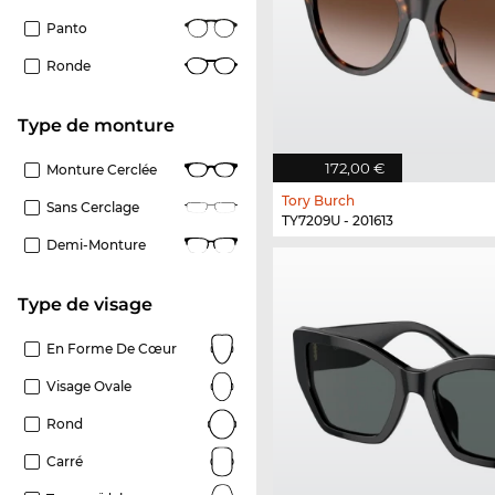
Panto
Ronde
Type de monture
172,00 €
Monture Cerclée
Tory Burch
Sans Cerclage
TY7209U - 201613
Demi-Monture
Type de visage
En Forme De Cœur
Visage Ovale
Rond
Carré