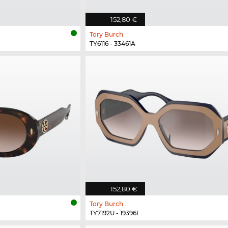
152,80 €
Tory Burch
TY6116 - 33461A
152,80 €
Tory Burch
TY7192U - 19396I