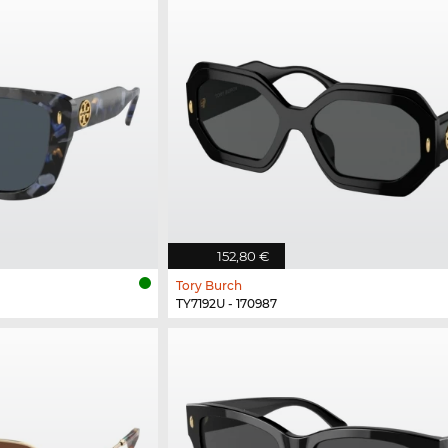
152,80 €
Tory Burch
TY7192U - 170987