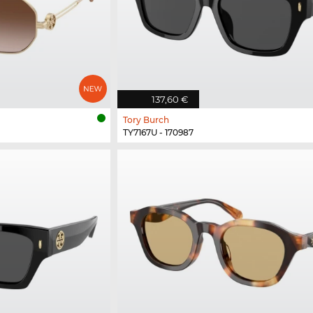
137,60 €
Tory Burch
TY7167U - 170987