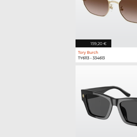
159,20 €
Tory Burch
TY6113 - 334613