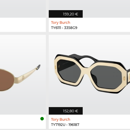
159,20 €
Tory Burch
TY6111 - 3358G9
152,80 €
Tory Burch
TY7192U - 196187