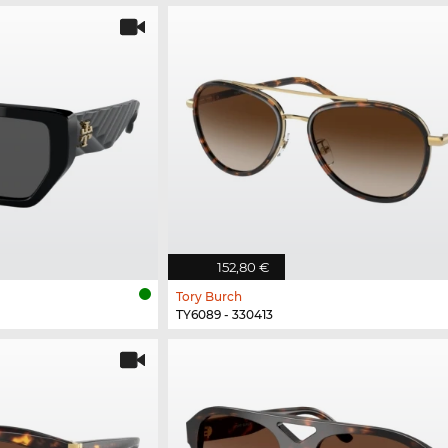
152,80 €
Tory Burch
TY6089 - 330413