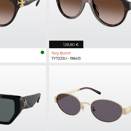
128,80 €
Tory Burch
TY7233U - 196413