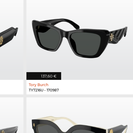
137,60 €
Tory Burch
TY7216U - 170987