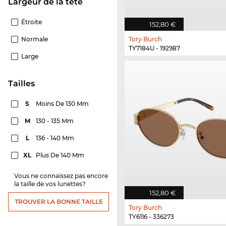
Largeur de la tête
Étroite
152,80 €
Normale
Tory Burch
TY7184U - 192987
Large
Tailles
S
Moins De 130 Mm
M
130 - 135 Mm
L
136 - 140 Mm
XL
Plus De 140 Mm
Vous ne connaissez pas encore
la taille de vos lunettes?
152,80 €
TROUVER LA BONNE TAILLE
Tory Burch
TY6116 - 336273