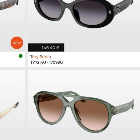
146,40 €
Tory Burch
TY7214U - 17098G