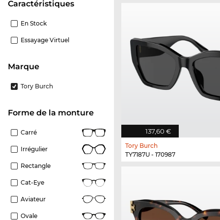
Caractéristiques
En Stock
Essayage Virtuel
Marque
Tory Burch
Forme de la monture
137,60 €
Carré
Tory Burch
Irrégulier
TY7187U - 170987
Rectangle
Cat-Eye
Aviateur
Ovale