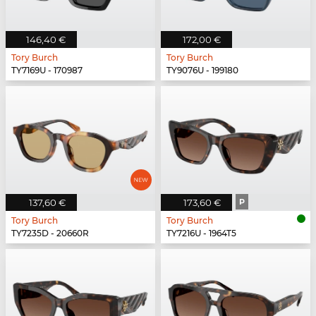
146,40 €
172,00 €
Tory Burch
Tory Burch
TY7169U - 170987
TY9076U - 199180
137,60 €
173,60 €
P
Tory Burch
Tory Burch
TY7235D - 20660R
TY7216U - 1964T5