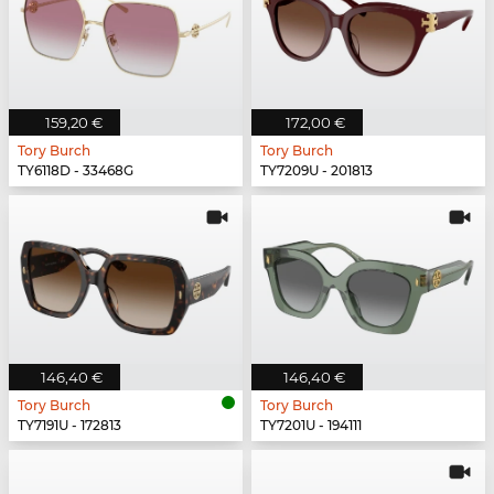
159,20 €
172,00 €
Tory Burch
Tory Burch
TY6118D - 33468G
TY7209U - 201813
146,40 €
146,40 €
Tory Burch
Tory Burch
TY7191U - 172813
TY7201U - 194111