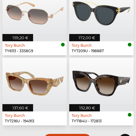
159,20 €
172,00 €
Tory Burch
Tory Burch
TY6113 - 3358G9
TY7209U - 198887
137,60 €
152,80 €
Tory Burch
Tory Burch
TY7216U - 194913
TY7184U - 172813