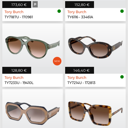
173,60 €
P
152,80 €
Tory Burch
Tory Burch
TY7187U - 170981
TY6116 - 33461A
128,80 €
146,40 €
Tory Burch
Tory Burch
TY7233U - 19410L
TY7214U - 172813