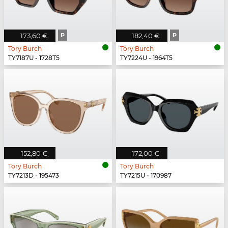
173,60 €
P
182,40 €
P
Tory Burch
Tory Burch
TY7187U - 1728T5
TY7224U - 1964T5
152,80 €
172,00 €
Tory Burch
Tory Burch
TY7213D - 195473
TY7215U - 170987