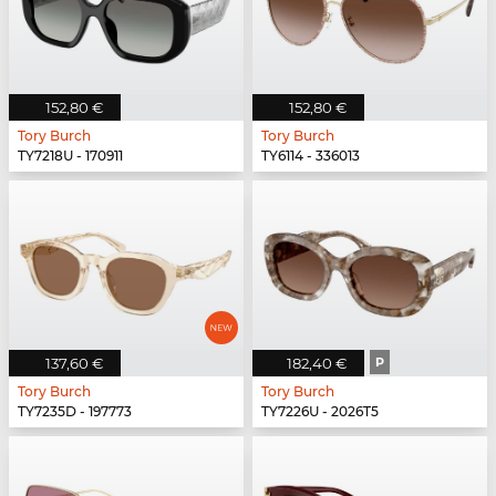
152,80 €
152,80 €
Tory Burch
Tory Burch
TY7218U - 170911
TY6114 - 336013
137,60 €
182,40 €
P
Tory Burch
Tory Burch
TY7235D - 197773
TY7226U - 2026T5