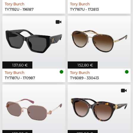
Tory Burch
Tory Burch
TY7192U - 196187
TY7167U - 172813
137,60 €
152,80 €
Tory Burch
Tory Burch
TY7187U - 170987
TY6089 - 330413