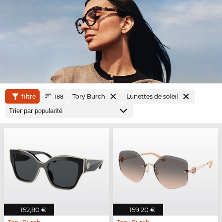
filtre
Tory Burch
Lunettes de soleil
188
152,80 €
159,20 €