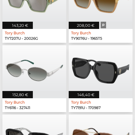
143,20 €
208,00 €
P
Tory Burch
Tory Burch
TY7207U - 20026G
TY9076U - 1965T5
152,80 €
146,40 €
Tory Burch
Tory Burch
TY6116 - 327411
TY7191U - 170987