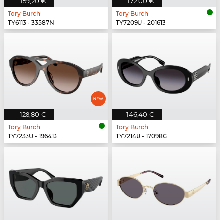
159,20 €
172,00 €
Tory Burch
Tory Burch
TY6113 - 33587N
TY7209U - 201613
128,80 €
146,40 €
Tory Burch
Tory Burch
TY7233U - 196413
TY7214U - 17098G