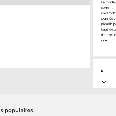
Le modèl
commandez
enverrons
journée e
paradis p
haut de g
d'autres m
sale.
us populaires