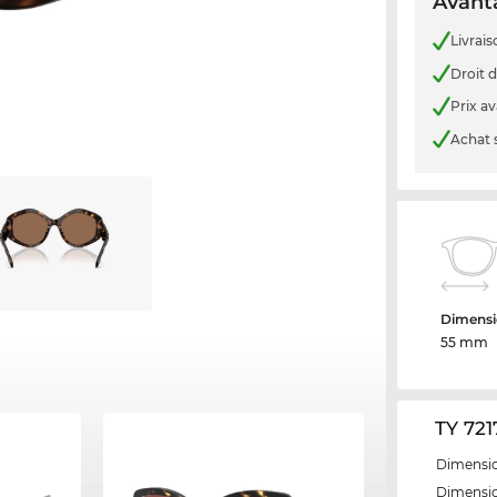
Avanta
Livrais
Droit d
Prix a
Achat 
Dimensi
55 mm
TY 721
Dimensio
Dimensio