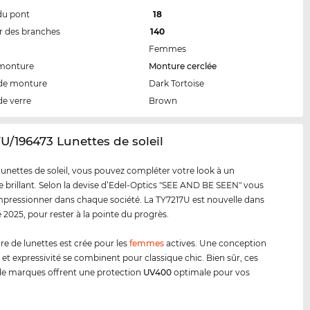
du pont
18
 des branches
140
Femmes
 monture
Monture cerclée
de monture
Dark Tortoise
de verre
Brown
7U/196473 Lunettes de soleil
lunettes de soleil, vous pouvez compléter votre look à un
e brillant. Selon la devise d’Edel-Optics "SEE AND BE SEEN" vous
pressionner dans chaque société. La TY7217U est nouvelle dans
 2025, pour rester à la pointe du progrès.
e de lunettes est crée pour les
femmes
actives. Une conception
 et expressivité se combinent pour classique chic. Bien sûr, ces
de marques offrent une protection
UV400
optimale pour vos