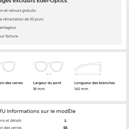
ges exclusifs Edel-Optics
on et retours gratuits
e rétractation de 30 jours
vantageux
sur facture
on des verres
Largeur du pont
Longueur des branches
18 mm
140 mm
7U Informations sur le modÈle
ns et détails
L
n des verres
55