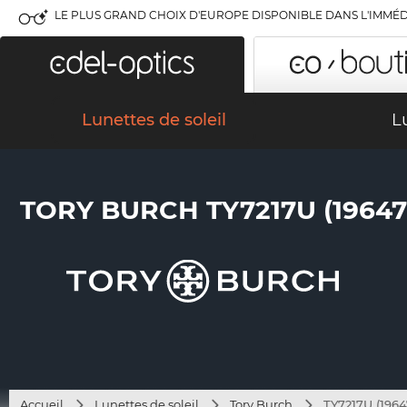
LE PLUS GRAND CHOIX D'EUROPE DISPONIBLE DANS L'IMMÉD
Lunettes de soleil
L
TORY BURCH TY7217U (19647
Accueil
Lunettes de soleil
Tory Burch
TY7217U (1964