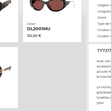
Largeur 
Longueur
Genre
Type de
Diesel
DL2001MU
Couleur 
152,00 €
Couleur 
‌TY721
Avec ces 
accessoir
pouvez im
le marché
La montur
gracieuse
lunettes 
yeux.