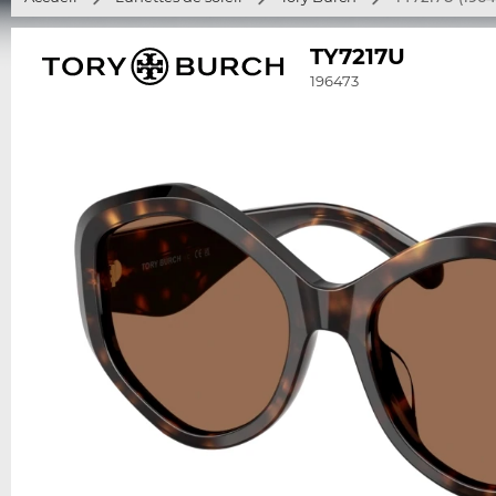
TY7217U
196473