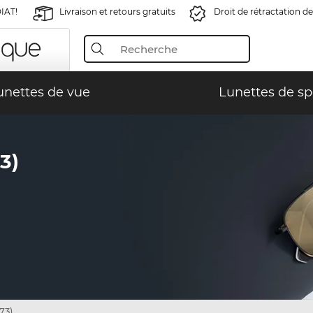
IAT!
Livraison et retours gratuits
Droit de rétractation de
unettes de vue
Lunettes de sp
3)
73)