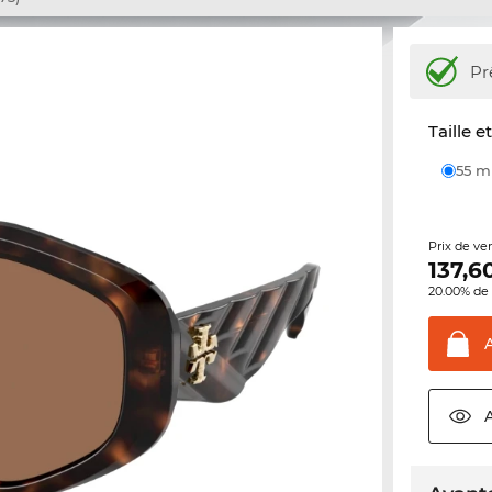
Pr
Taille e
55 
Prix de ve
137,6
20.00% de 