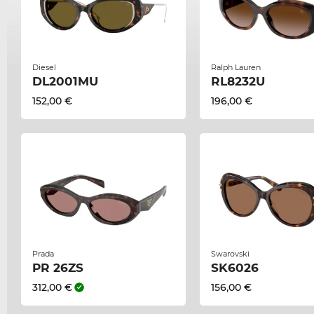
Diesel
Ralph Lauren
DL2001MU
RL8232U
152,00 €
196,00 €
Prada
Swarovski
PR 26ZS
SK6026
312,00 €
156,00 €