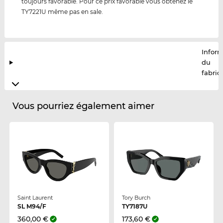
toujours favorable. Pour ce prix favorable vous obtenez le
TY7221U même pas en sale.
Infor
du
fabric
Vous pourriez également aimer
Saint Laurent
Tory Burch
SL M94/F
TY7187U
360,00 €
173,60 €