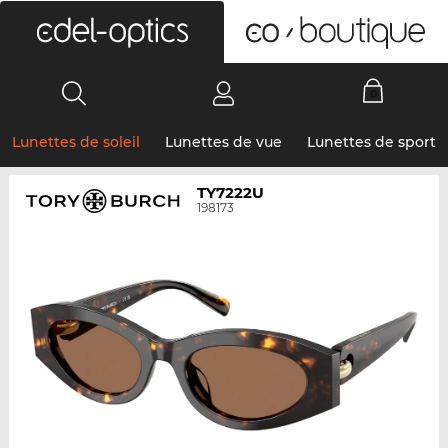
0
Lunettes de soleil
Lunettes de vue
Lunettes de sport
TY7222U
198173