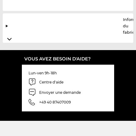
Infor
du
fabric
VOUS AVEZ BESOIN D'AIDE?
Lun-ven 9h-18h
Centre d'aide
Envoyer une demande
+49 40 87407009