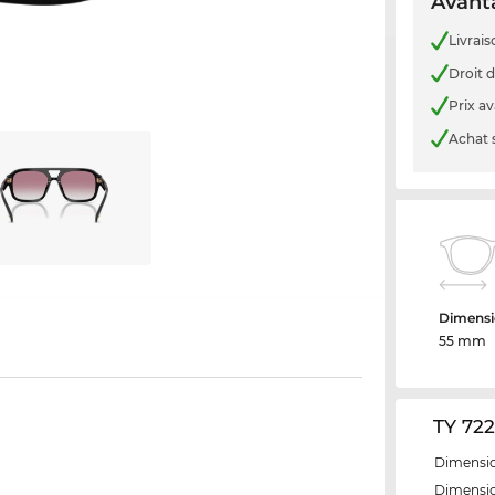
Avanta
Livrais
Droit d
Prix a
Achat 
Dimensi
55 mm
TY 722
Dimensio
Dimensio