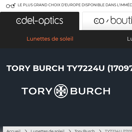
LE PLUS GRAND CHOIX D'EUROPE DISPONIBLE DANS L'IMMÉD
Lunettes de soleil
L
TORY BURCH TY7224U (17097
Accueil
Lunettes de soleil
Tory Burch
TY7224U (170