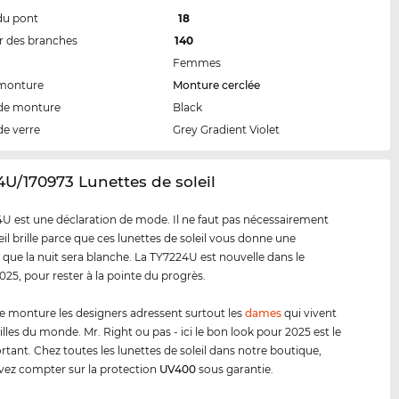
du pont
18
 des branches
140
Femmes
 monture
Monture cerclée
de monture
Black
de verre
Grey Gradient Violet
4U/170973 Lunettes de soleil
U est une déclaration de mode. Il ne faut pas nécessairement
eil brille parce que ces lunettes de soleil vous donne une
 que la nuit sera blanche. La TY7224U est nouvelle dans le
25, pour rester à la pointe du progrès.
e monture les designers adressent surtout les
dames
qui vivent
illes du monde. Mr. Right ou pas - ici le bon look pour 2025 est le
rtant. Chez toutes les lunettes de soleil dans notre boutique,
ez compter sur la protection
UV400
sous garantie.