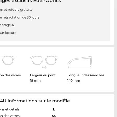
ges exclusifs Edel-Optics
on et retours gratuits
e rétractation de 30 jours
vantageux
sur facture
on des verres
Largeur du pont
Longueur des branches
18 mm
140 mm
4U Informations sur le modÈle
ns et détails
L
n des verres
55