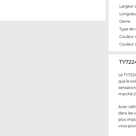
Largeur 
Longueur
Genre
Type de
Couleur 
Couleur 
‌TY722
Le TY7224
que le sol
sensation
marché 20
Avec cett
dans les v
plus impo
vous pouv