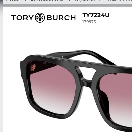
TY7224U
170973