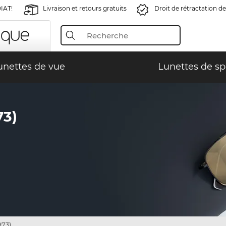
IAT!
Livraison et retours gratuits
Droit de rétractation de
unettes de vue
Lunettes de sp
3)
973)