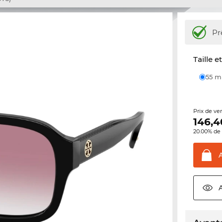
Pr
Taille e
55 
Prix de ve
146,4
20.00% de 