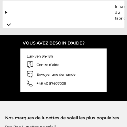
Infor
du
fabric
VOUS AVEZ BESOIN D'AIDE?
Lun-ven 9h-18h
Centre d'aide
Envoyer une demande
+49 40 87407009
Nos marques de lunettes de soleil les plus populaires
Ray-Ban Lunettes de soleil