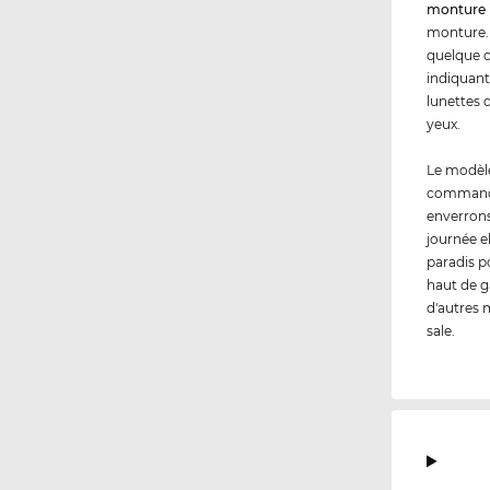
monture 
monture. 
quelque c
indiquant 
lunettes 
yeux.
Le modèl
commandez
enverrons
journée e
paradis p
haut de g
d'autres m
sale.