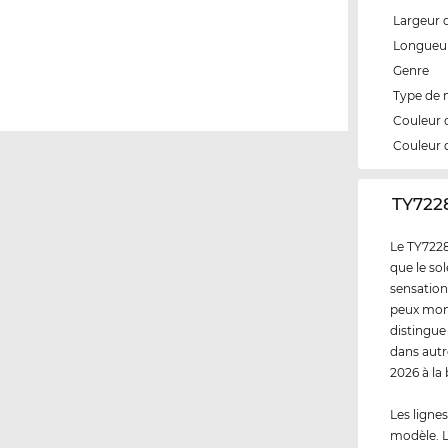
Largeur 
Longueur
Genre
Type de
Couleur 
Couleur 
‌TY722
Le TY7228
que le sol
sensation
peux mont
distingue
dans autr
2026 à la
Les ligne
modèle. L