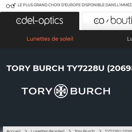
LE PLUS GRAND CHOIX D'EUROPE DISPONIBLE DANS L'IMMÉD
Lunettes de soleil
L
TORY BURCH TY7228U (2069
Accueil
Lunettes de soleil
Tory Burch
TY7228U (206