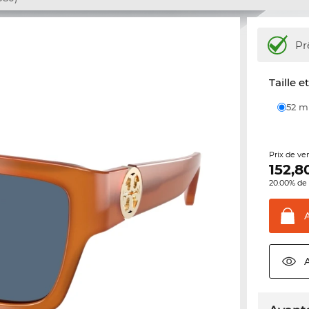
Pr
Taille e
52 
Prix de ve
152,8
20.00% de 