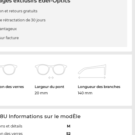
ges exclusifs Edel-Optics
on et retours gratuits
e rétractation de 30 jours
vantageux
sur facture
on des verres
Largeur du pont
Longueur des branches
20 mm
140 mm
8U Informations sur le modÈle
ns et détails
M
n des verres
52