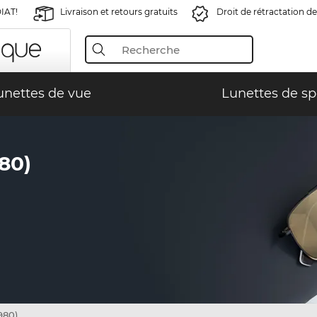
IAT!
Livraison et retours gratuits
Droit de rétractation de
unettes de vue
Lunettes de sp
80)
980)