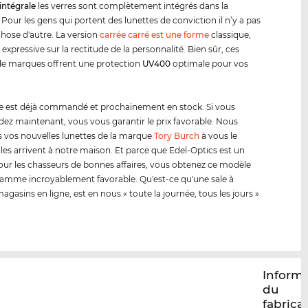
intégrale
les verres sont complètement intégrés dans la
Pour les gens qui portent des lunettes de conviction il n’y a pas
hose d'autre. La version
carrée carré est une forme
classique,
expressive sur la rectitude de la personnalité. Bien sûr, ces
de marques offrent une protection
UV400
optimale pour vos
e est déjà commandé et prochainement en stock. Si vous
 maintenant, vous vous garantir le prix favorable. Nous
 vos nouvelles lunettes de la marque
Tory Burch
à vous le
lles arrivent à notre maison. Et parce que Edel-Optics est un
our les chasseurs de bonnes affaires, vous obtenez ce modèle
amme incroyablement favorable. Qu'est-ce qu'une sale à
agasins en ligne, est en nous « toute la journée, tous les jours »
Inform
du
fabrica