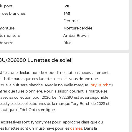
du pont
20
 des branches
140
Femmes
 monture
Monture cerclée
de monture
Amber Brown
de verre
Blue
8U/206980 Lunettes de soleil
U est une déclaration de mode. Il ne faut pas nécessairement
eil brille parce que ces lunettes de soleil vous donne une
 que la nuit sera blanche. Avec la nouvelle marque
Tory Burch
tu
rer que tu es pionnière. Pour la saison courant la marque se
 avec sa collection pour 2026. Le TY7228U est aussi disponible
es styles des collectionnes de la marque Tory Burch de 2025 et
 boutique d’Edel-Optics en ligne.
s expressives sont synonymes pour l'approche classique du
es lunettes sont un must-have pour les
dames
. Dans la