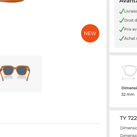
Avanta
Livrais
Droit d
Prix a
Achat 
Dimensi
52 mm
TY 722
Dimensio
Dimensio