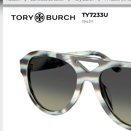
TY7233U
194211