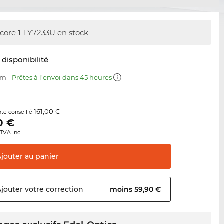
core
1
TY7233U en stock
t disponibilité
mm
Prêtes à l'envoi dans 45 heures
161,00 €
nte conseillé
0
€
TVA incl.
Ajouter au
panier
Ajouter votre
correction
moins 59,90 €