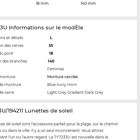
18 mm
140 mm
3U Informations sur le modÈle
ns et détails
L
n des verres
55
du pont
18
 des branches
140
Femmes
 monture
Monture cerclée
de monture
Blue Ivory Horn
de verre
Light Grey Gradient Dark Grey
3U/194211 Lunettes de soleil
es de soleil sont l'accessoire parfait pour la plage, sur le chemin
ou dans la ville. Il y a un seul inconvénient: Vous attirez
ent l'un ou l'autre regard. La TY7233U est nouvelle dans le