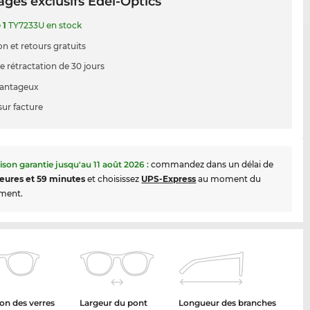
ges exclusifs Edel-Optics
e
1
TY7233U en stock
on et retours gratuits
e rétractation de 30 jours
vantageux
sur facture
aison garantie jusqu'au
11 août 2026
:
commandez dans un délai de
eures et 59 minutes
et choisissez
UPS-Express
au moment du
ment.
on des verres
Largeur du pont
Longueur des branches