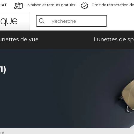
IAT!
Livraison et retours gratuits
Droit de rétractation de
unettes de vue
Lunettes de sp
1)
11)