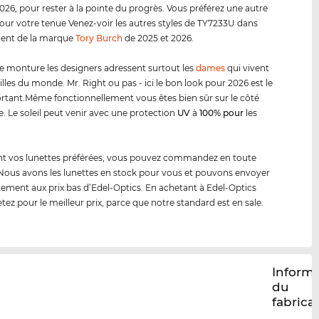
26, pour rester à la pointe du progrès. Vous préférez une autre
our votre tenue Venez-voir les autres styles de TY7233U dans
ment de la marque
Tory Burch
de 2025 et 2026.
e monture les designers adressent surtout les
dames
qui vivent
illes du monde. Mr. Right ou pas - ici le bon look pour 2026 est le
rtant.Même fonctionnellement vous êtes bien sûr sur le côté
e. Le soleil peut venir avec une protection
UV
à
100% pour
les
ont vos lunettes préférées, vous pouvez commandez en toute
 Nous avons les lunettes en stock pour vous et pouvons envoyer
ment aux prix bas d’Edel-Optics. En achetant à Edel-Optics
tez pour le meilleur prix, parce que notre standard est en sale.
Inform
du
fabrica