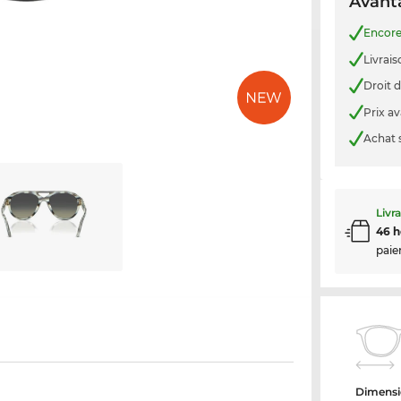
Avanta
Encor
Livrais
Droit d
Prix a
Achat 
Livr
46 h
paie
Dimensi