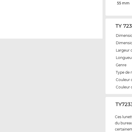
55 mm
TY 723
Dimensio
Dimensio
Largeur 
Longueur
Genre
Type de
Couleur 
Couleur 
‌TY723
Ces lunett
du bureau 
certainem