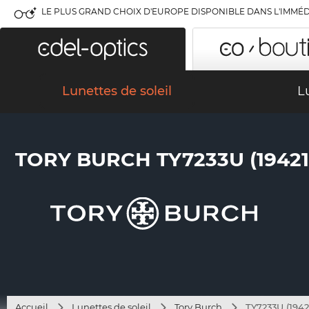
LE PLUS GRAND CHOIX D'EUROPE DISPONIBLE DANS L'IMMÉD
Lunettes de soleil
L
TORY BURCH TY7233U (19421
Accueil
Lunettes de soleil
Tory Burch
TY7233U (1942