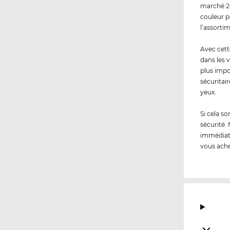
marché 20
couleur p
l’assorti
Avec cett
dans les v
plus impo
sécuritair
yeux.
Si cela s
sécurité.
immédiate
vous ache