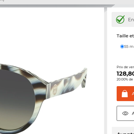
En
Taille e
55 
Prix de ve
128,8
20.00% de 