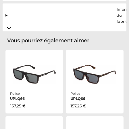
Infor
du
fabric
Vous pourriez également aimer
Police
Police
UPLQ66
UPLQ66
157,25 €
157,25 €