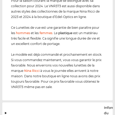
Pour la saison courant la marque se distingue avec sa
collection pour 2024. Le VNR373 est aussi disponible dans
autres styles des collectionnes de la marque Nina Ricci de
2023 et 2024 à la boutique d’Edel-Optics en ligne.
Ce Lunettes de vue est une garantie de bien paraître pour
les
hommes
et les
femmes
. Le
plastique
est un matériau
très facile et flexible. Ca signifie une longue durée de vie et
un excellent confort de portage.
Le modèle est déjà commandé et prochainement en stock.
Si vous commandez maintenant, vous vous garantir le prix
favorable. Nous enverrons vos nouvelles lunettes de la
marque
Nina Ricci
à vous le journée elles arrivent à notre
maison. Dans notre boutique en ligne nous avons des prix
toujours favorable. Pour ce prix favorable vous obtenez le
VNR373 même pas en sale.
Infor
du