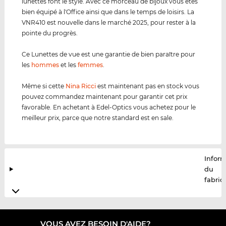
lunettes font le style. Avec ce morceau de bijoux vous êtes
bien équipé à l'Office ainsi que dans le temps de loisirs. La
VNR410 est nouvelle dans le marché 2025, pour rester à la
pointe du progrès.
Ce Lunettes de vue est une garantie de bien paraître pour
les
hommes
et les
femmes
.
Même si cette
Nina Ricci
est maintenant pas en stock vous
pouvez commandez maintenant pour garantir cet prix
favorable. En achetant à Edel-Optics vous achetez pour le
meilleur prix, parce que notre standard est en sale.
Infor
du
fabric
VOUS AVEZ BESOIN D'AIDE?