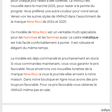
pour chaque jour relatif à des lunettes. La VNR421 est
nouvelle dans le marché 2025, pour rester à la pointe du
progrès. Vous préférez une autre couleur pour votre tenue
Venez-voir les autres styles de VNR421 dans l’assortiment de
la marque
Nina Ricci
de 2024 et 2025.
Ce modèle de
Nina Ricci
est un véritable multi spécialiste
pour les
hommes
et les
femmes
aussi. Le cadre
métal
lique
est très facile confortablement à porter. Il est robuste et
élégant du même temps.
Le modèle est déjà commandé et prochainement en stock.
Si vous commandez maintenant, vous vous garantir le prix
favorable. Nous enverrons vos nouvelles lunettes de la
marque
Nina Ricci
à vous le journée elles arrivent à notre
maison. Dans notre boutique en ligne nous avons des prix
toujours favorable. Pour ce prix favorable vous obtenez le
VNR421 même pas en sale.
Infor