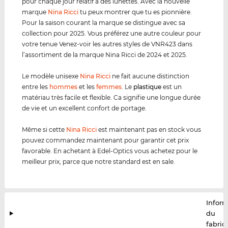
pour chaque jour relatif à des lunettes. Avec la nouvelle
marque
Nina Ricci
tu peux montrer que tu es pionnière.
Pour la saison courant la marque se distingue avec sa
collection pour 2025. Vous préférez une autre couleur pour
votre tenue Venez-voir les autres styles de VNR423 dans
l’assortiment de la marque Nina Ricci de 2024 et 2025.
Le modèle unisexe
Nina Ricci
ne fait aucune distinction
entre les
hommes
et les
femmes
. Le
plastique
est un
matériau très facile et flexible. Ca signifie une longue durée
de vie et un excellent confort de portage.
Même si cette
Nina Ricci
est maintenant pas en stock vous
pouvez commandez maintenant pour garantir cet prix
favorable. En achetant à Edel-Optics vous achetez pour le
meilleur prix, parce que notre standard est en sale.
Infor
du
fabric