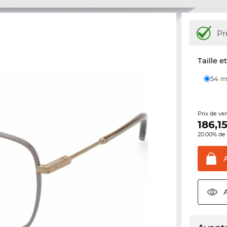
Pr
Taille e
54
Prix de ve
186,1
20.00% de 