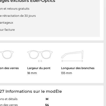
ges exclusifs Edel-Optics
on et retours gratuits
e rétractation de 30 jours
vantageux
sur facture
on des verres
Largeur du pont
Longueur des branches
18 mm
135 mm
7 Informations sur le modÈle
ns et détails
M
n des verres
54