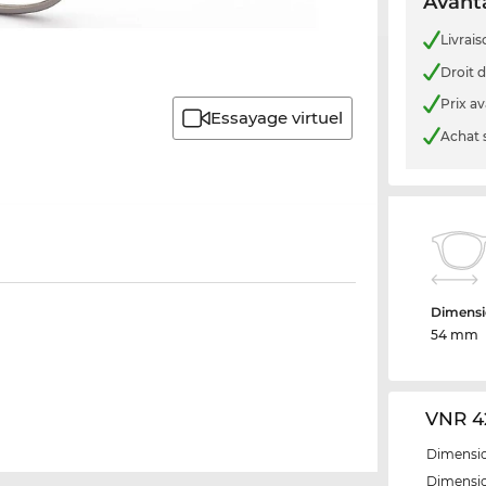
Avanta
Livrais
Droit d
Prix a
Essayage virtuel
Achat 
Dimensi
54 mm
VNR 42
Dimensio
Dimensio