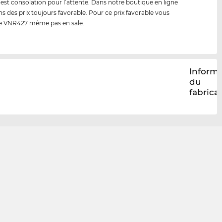
 est consolation pour l’attente. Dans notre boutique en ligne
s des prix toujours favorable. Pour ce prix favorable vous
le VNR427 même pas en sale.
Inform
du
fabrica