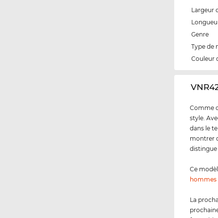
Largeur 
Longueur
Genre
Type de
Couleur 
‌VNR4
Comme cli
style. Av
dans le t
montrer q
distingue
Ce modèl
hommes
La procha
prochaine