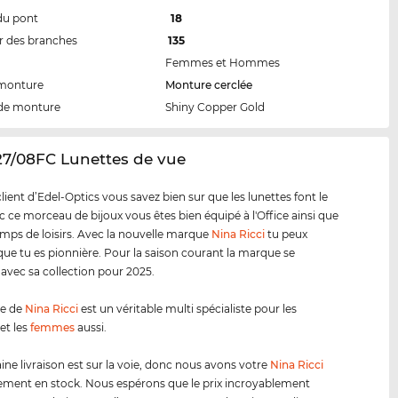
du pont
18
 des branches
135
Femmes et Hommes
 monture
Monture cerclée
de monture
Shiny Copper Gold
27/08FC Lunettes de vue
ent d’Edel-Optics vous savez bien sur que les lunettes font le
ec ce morceau de bijoux vous êtes bien équipé à l'Office ainsi que
emps de loisirs. Avec la nouvelle marque
Nina Ricci
tu peux
ue tu es pionnière. Pour la saison courant la marque se
 avec sa collection pour 2025.
e de
Nina Ricci
est un véritable multi spécialiste pour les
et les
femmes
aussi.
ine livraison est sur la voie, donc nous avons votre
Nina Ricci
ment en stock. Nous espérons que le prix incroyablement