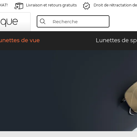
IAT!
Livraison et retours gratuits
Droit de rétractation de
unettes de vue
Lunettes de sp