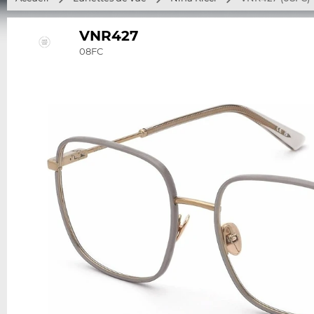
VNR427
08FC