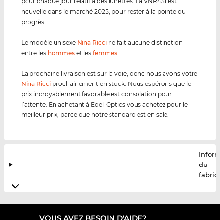
pour chaque jour relatif à des lunettes. La VNR431 est
nouvelle dans le marché 2025, pour rester à la pointe du
progrès.
Le modèle unisexe
Nina Ricci
ne fait aucune distinction
entre les
hommes
et les
femmes
.
La prochaine livraison est sur la voie, donc nous avons votre
Nina Ricci
prochainement en stock. Nous espérons que le
prix incroyablement favorable est consolation pour
l’attente. En achetant à Edel-Optics vous achetez pour le
meilleur prix, parce que notre standard est en sale.
Infor
du
fabric
VOUS AVEZ BESOIN D'AIDE?