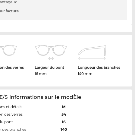
vantageux
sur facture
on des verres
Largeur du pont
Longueur des branches
16 mm
140 mm
/S Informations sur le modÈle
ns et détails
M
n des verres
54
du pont
16
 des branches
140