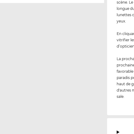
scène. L
longue du
lunettes 
yeux.
En cliqua
vitrifier 
d’opticien
La procha
prochaine
favorable
paradis p
haut de g
d'autres m
sale.