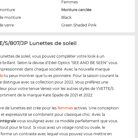
Femmes
 monture
Monture cerclée
de monture
Black
de verre
Green Shaded Pink
E/S/807/JP Lunettes de soleil
lunettes de soleil, vous pouvez compléter votre look à un
e brillant. Selon la devise d’Edel-Optics "SEE AND BE SEEN" vous
pressionner dans chaque société. Avec la nouvelle marque
de
tu peux montrer que tu es pionnière. Pour la saison courant la
 distingue avec sa collection pour 2022. Vous préférez une
leur pour votre tenue Venez-voir les autres styles de YVETTE/S
sortiment de la marque Kate Spade de 2021 et 2022.
e de lunettes est crée pour les
femmes
actives. Une conception
 et expressivité se combinent pour classique chic. Avec la
intégrale
vous soulignez avec ce modèle parfaitement que vous
 tout pour le tout. Si vous avez un visage rond ou ovale, le
forme un contraste avec lequel vous pouvez vous mettre en