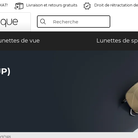
IAT!
Livraison et retours gratuits
Droit de rétractation de
unettes de vue
Lunettes de sp
JP)
7/JP)