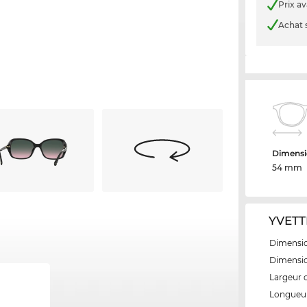
Prix a
Achat 
Dimensi
54 mm
YVETTE
Dimensio
Dimensio
Largeur 
Longueur