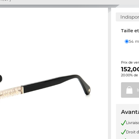
Indispo
Taille e
54
Prix de ve
152,0
20.00% de 
Avanta
Livrais
Droit d