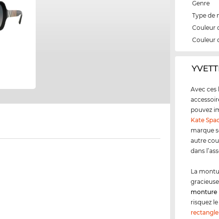
Genre
Type de
Couleur 
Couleur 
‌YVETT
Avec ces 
accessoir
pouvez im
Kate Spa
marque se
autre cou
dans l’as
La montur
gracieuse
monture 
risquez le
rectangle