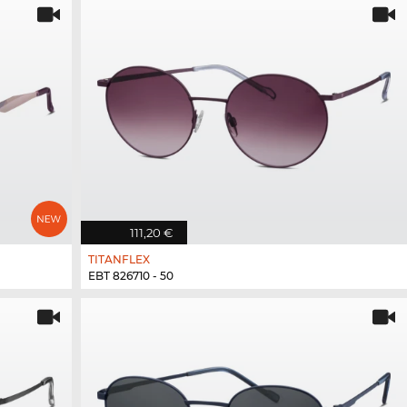
111,20 €
TITANFLEX
EBT 826710 - 50