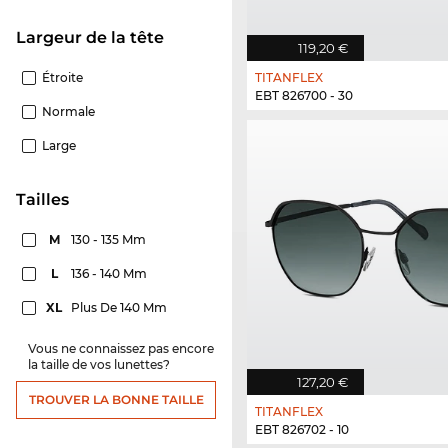
Largeur de la tête
119,20 €
Étroite
TITANFLEX
EBT 826700 - 30
Normale
Large
Tailles
M
130 - 135 Mm
L
136 - 140 Mm
XL
Plus De 140 Mm
Vous ne connaissez pas encore
la taille de vos lunettes?
127,20 €
TROUVER LA BONNE TAILLE
TITANFLEX
EBT 826702 - 10