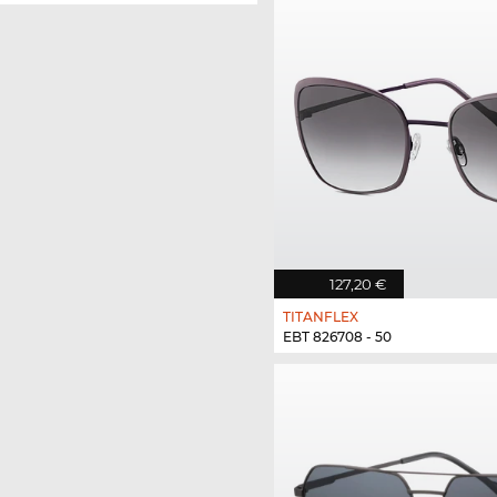
127,20 €
TITANFLEX
EBT 826708 - 50