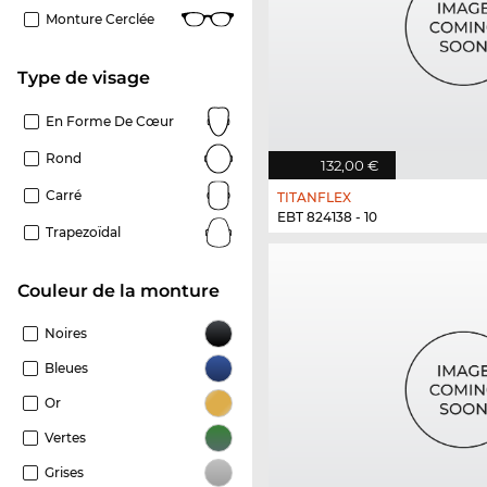
Monture Cerclée
Type de visage
En Forme De Cœur
Rond
132,00 €
Carré
TITANFLEX
EBT 824138 - 10
Trapezoïdal
Couleur de la monture
Noires
Bleues
Or
Vertes
Grises