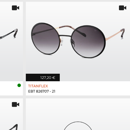
127,20 €
TITANFLEX
EBT 826707 - 21