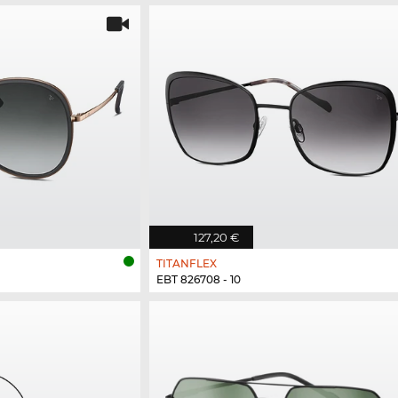
127,20 €
TITANFLEX
EBT 826708 - 10