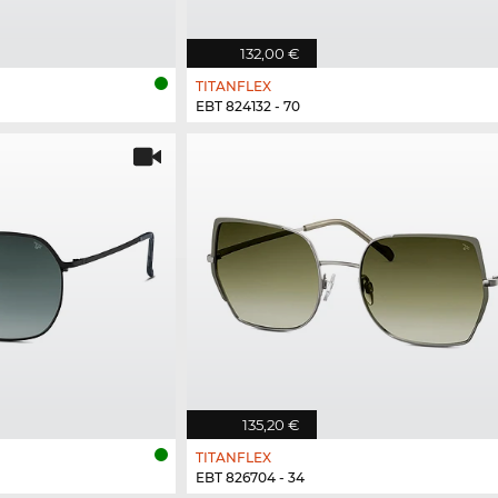
132,00 €
TITANFLEX
EBT 824132 - 70
135,20 €
TITANFLEX
EBT 826704 - 34