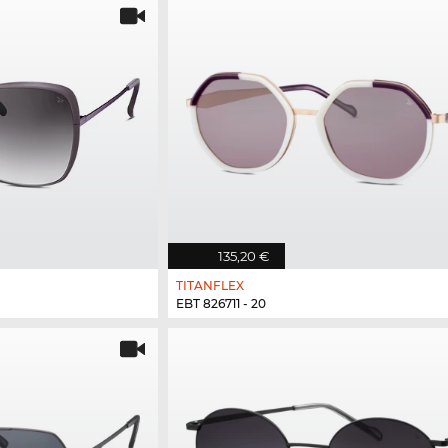
135,20 €
TITANFLEX
EBT 826711 - 20