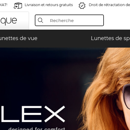
IAT!
Livraison et retours gratuits
Droit de rétractation de
unettes de vue
Lunettes de sp