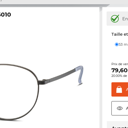
6010
En
Taille e
53 
Prix de ve
79,60
20.00% de 