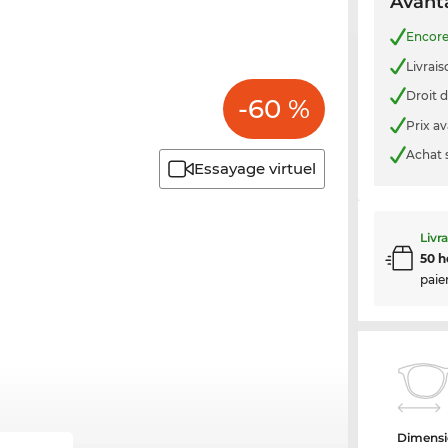
Avanta
Encor
Livrais
Droit d
-60 %
Prix a
Achat 
Essayage virtuel
Livr
50 h
paie
Dimensi