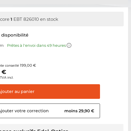
core
1
EBT 826010 en stock
t disponibilité
mm
Prêtes à l'envoi dans 49 heures
199,00 €
nte conseillé
€
TVA incl.
Ajouter au
panier
Ajouter votre
correction
moins 29,90 €