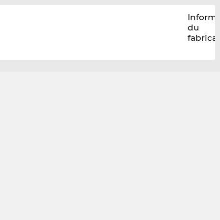
Inform
du
fabrica