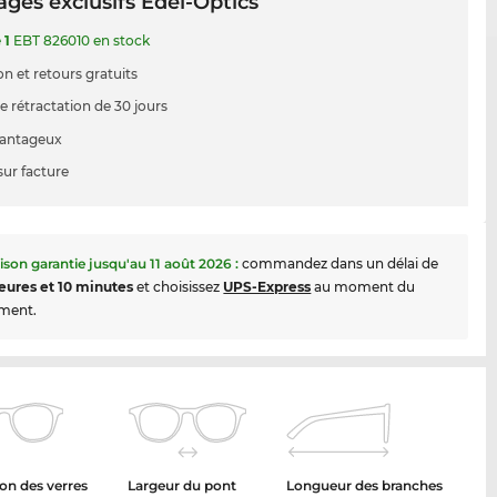
ges exclusifs Edel-Optics
e
1
EBT 826010 en stock
on et retours gratuits
e rétractation de 30 jours
vantageux
sur facture
aison garantie jusqu'au
11 août 2026
:
commandez dans un délai de
eures et 10 minutes
et choisissez
UPS-Express
au moment du
ment.
on des verres
Largeur du pont
Longueur des branches