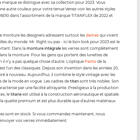
a marque se distingue avec sa collection pour 2023. Vous
une autre couleur pour votre tenue Venez-voir les autres styles
6010 dans l’assortiment de la marque TITANFLEX de 2022 et
e monture les designers adressent surtout les
dames
qui vivent
illes du monde. Mr. Right ou pas - ici le bon look pour 2023 est le
rtant. Dans la
monture intégrale
les verres sont complètement
dans la monture. Pour les gens qui portent des lunettes de
n il n’y a pas quelque chose d'autre. L'optique
Panto
de la
st l'un des classiques. Depuis son invention dans les années 20,
ébré à nouveau. Aujourd'hui, il combine le style vintage avec les
 de la mode en vogue. Les cadres de
titan
sont très nobles. Son
aractérise par une facilité attrayante. Prestigieux à la production
es, le
titane
est utilisé à la construction aéronautique et spatiale.
 la qualité premium et est plus durable que d'autres matériaux.
tes sont en stock. Si vous commandez maintenant, nous
envoyer vos verres immédiatement.