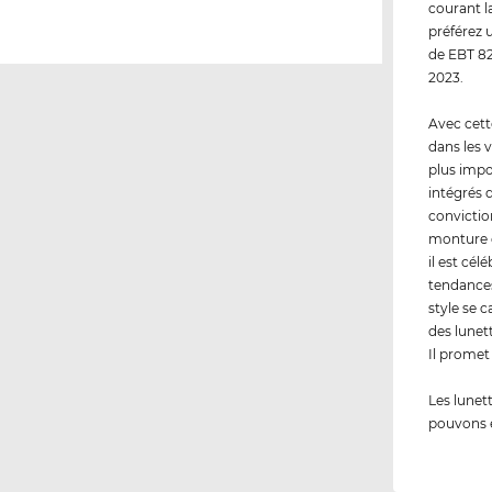
courant l
préférez 
de EBT 82
2023.
Avec cett
dans les v
plus impo
intégrés 
convictio
monture e
il est cél
tendances
style se c
des lunett
Il promet
Les lunet
pouvons 