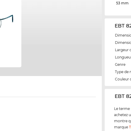
53 mm
EBT 82
Dimensio
Dimensio
Largeur 
Longueur
Genre
Type de
Couleur 
‌EBT 8
Le terme 
achetez u
montre qu
marque