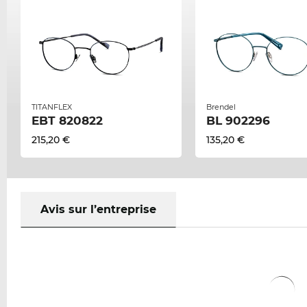
TITANFLEX
Brendel
EBT 820822
BL 902296
215,20 €
135,20 €
Avis sur l’entreprise