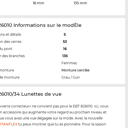
16 mm
135 mm
6010 Informations sur le modÈle
ns et détails
S
n des verres
53
du pont
16
 des branches
135
Femmes
 monture
Monture cerclée
de monture
Grau / Gun
26010/34 Lunettes de vue
«verre correcteur» ne convient pas pour le EBT 826010. Ici, vous
n accessoire qui augmente votre regard au prochain niveau et
e vous avez une vue dégagée sur la mode. Avec la nouvelle
TITANFLEX
tu peux montrer que tu es pionnière. Pour la saison