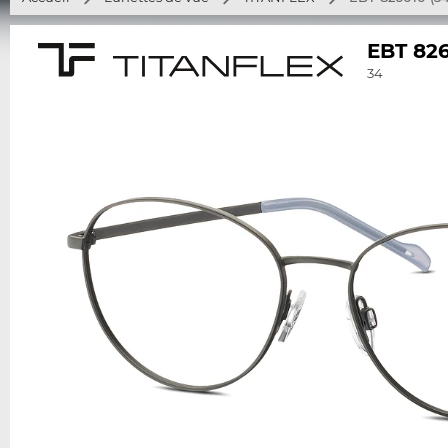
EBT 82
34