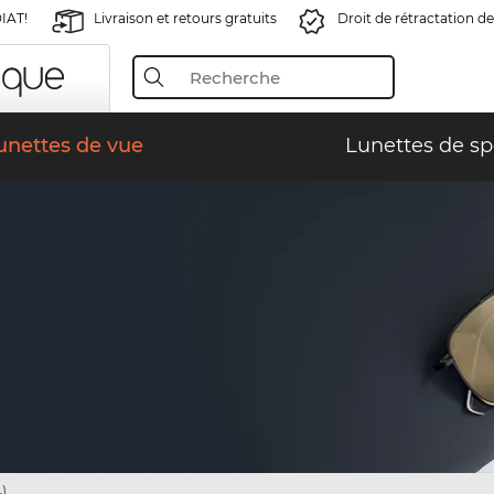
IAT!
Livraison et retours gratuits
Droit de rétractation de
unettes de vue
Lunettes de sp
)