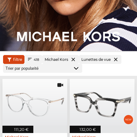
filtre
Michael Kors
Lunettes de vue
418
111,20 €
132,00 €