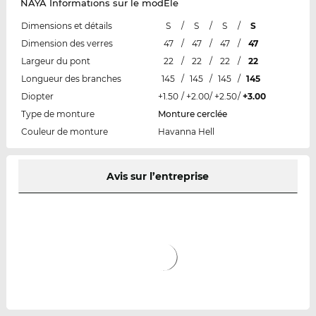
NAYA Informations sur le modÈle
Dimensions et détails
S
/
S
/
S
/
S
Dimension des verres
47
/
47
/
47
/
47
Largeur du pont
22
/
22
/
22
/
22
Longueur des branches
145
/
145
/
145
/
145
Diopter
+1.50
/
+2.00
/
+2.50
/
+3.00
Type de monture
Monture cerclée
Couleur de monture
Havanna Hell
Avis sur l’entreprise