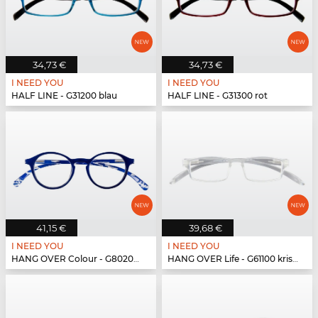
34,73 €
34,73 €
I NEED YOU
I NEED YOU
HALF LINE - G31200 blau
HALF LINE - G31300 rot
41,15 €
39,68 €
I NEED YOU
I NEED YOU
HANG OVER Colour - G80200 blau
HANG OVER Life - G61100 kristall