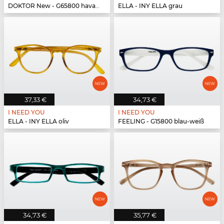
DOKTOR New - G65800 havanna-türkis
ELLA - INY ELLA grau
37,33 €
34,73 €
I NEED YOU
I NEED YOU
ELLA - INY ELLA oliv
FEELING - G15800 blau-weiß
34,73 €
35,77 €