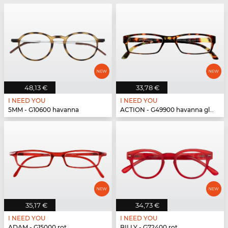
48,13 €
33,78 €
I NEED YOU
I NEED YOU
5MM - G10600 havanna
ACTION - G49900 havanna glänzend
35,17 €
34,73 €
I NEED YOU
I NEED YOU
ADAM - G15000 rot
BILLY - G72400 rot