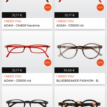
35,17 €
35,17 €
I NEED YOU
I NEED YOU
ADAM - G14800 havanna
ADAM - G15000 rot
35,17 €
39,68 €
I NEED YOU
I NEED YOU
ADAM - G15000 rot
BLUEBREAKER FASHION - BLUEBR Fashion G79600 grau