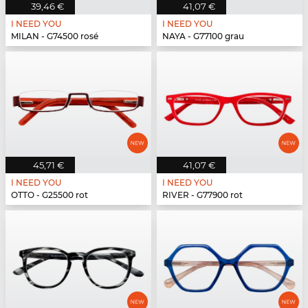
39,46 €
41,07 €
I NEED YOU
I NEED YOU
MILAN - G74500 rosé
NAYA - G77100 grau
45,71 €
41,07 €
I NEED YOU
I NEED YOU
OTTO - G25500 rot
RIVER - G77900 rot