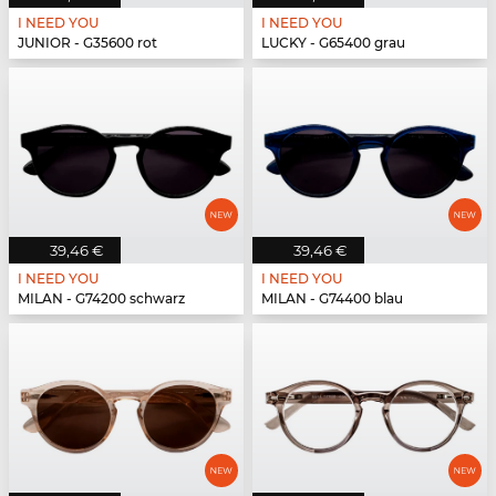
I NEED YOU
I NEED YOU
JUNIOR - G35600 rot
LUCKY - G65400 grau
39,46 €
39,46 €
I NEED YOU
I NEED YOU
MILAN - G74200 schwarz
MILAN - G74400 blau