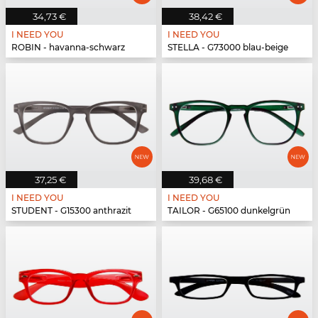
34,73 €
38,42 €
I NEED YOU
I NEED YOU
ROBIN - havanna-schwarz
STELLA - G73000 blau-beige
37,25 €
39,68 €
I NEED YOU
I NEED YOU
STUDENT - G15300 anthrazit
TAILOR - G65100 dunkelgrün