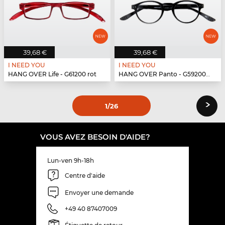
39,68 €
39,68 €
I NEED YOU
I NEED YOU
HANG OVER Life - G61200 rot
HANG OVER Panto - G59200 schwarz
›
1
/26
VOUS AVEZ BESOIN D'AIDE?
Lun-ven 9h-18h
Centre d'aide
Envoyer une demande
+49 40 87407009