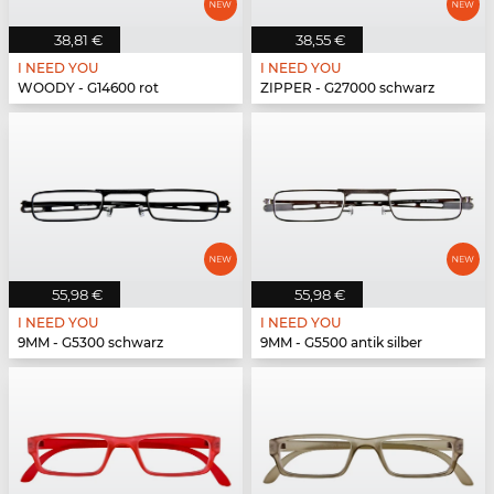
38,81 €
38,55 €
I NEED YOU
I NEED YOU
WOODY - G14600 rot
ZIPPER - G27000 schwarz
55,98 €
55,98 €
I NEED YOU
I NEED YOU
9MM - G5300 schwarz
9MM - G5500 antik silber