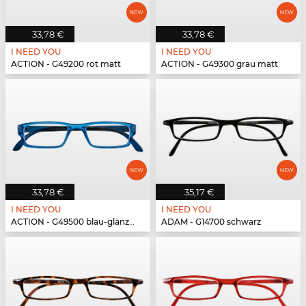
33,78 €
33,78 €
I NEED YOU
I NEED YOU
ACTION - G49200 rot matt
ACTION - G49300 grau matt
33,78 €
35,17 €
I NEED YOU
I NEED YOU
ACTION - G49500 blau-glänzend
ADAM - G14700 schwarz