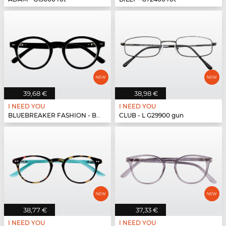
39,68 €
38,98 €
I NEED YOU
I NEED YOU
BLUEBREAKER FASHION - BLUEBR Fashion G79400 s...
CLUB - L G29900 gun
38,77 €
37,33 €
I NEED YOU
I NEED YOU