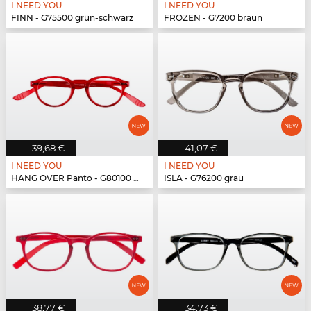
I NEED YOU
I NEED YOU
FINN - G75500 grün-schwarz
FROZEN - G7200 braun
39,68 €
41,07 €
I NEED YOU
I NEED YOU
HANG OVER Panto - G80100 rot
ISLA - G76200 grau
38,77 €
34,73 €