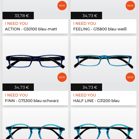
33,78 €
34,73 €
I NEED YOU
I NEED YOU
ACTION - G50100 blau-matt
FEELING - G15800 blau-weiß
34,73 €
34,73 €
I NEED YOU
I NEED YOU
FINN - G75300 blau-schwarz
HALF LINE - G31200 blau