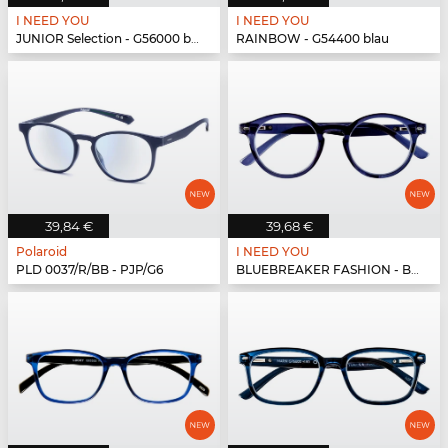
I NEED YOU
I NEED YOU
JUNIOR Selection - G56000 blau-blau
RAINBOW - G54400 blau
39,84 €
39,68 €
Polaroid
I NEED YOU
PLD 0037/R/BB - PJP/G6
BLUEBREAKER FASHION - BLUEBR Fashion G79700 blau