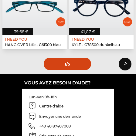
39,68 €
41,07 €
I NEED YOU
I NEED YOU
HANG OVER Life - G61300 blau
KYLE - G78300 dunkelblau
›
1
/5
VOUS AVEZ BESOIN D'AIDE?
Lun-ven 9h-18h
Centre d'aide
Envoyer une demande
+49 40 87407009