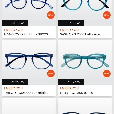
41,15 €
34,73 €
I NEED YOU
I NEED YOU
HANG OVER Colour - G80200 blau
SASHA - G74100 hellblau schwarz
39,68 €
34,73 €
I NEED YOU
I NEED YOU
TAILOR - G65000 dunkelblau
BILLY - G72500 türkis