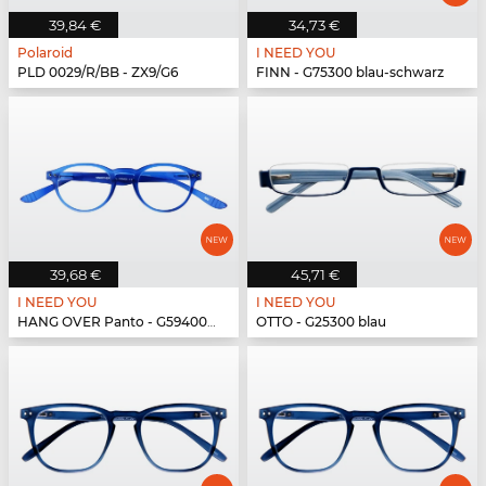
39,84 €
34,73 €
Polaroid
I NEED YOU
PLD 0029/R/BB - ZX9/G6
FINN - G75300 blau-schwarz
39,68 €
45,71 €
I NEED YOU
I NEED YOU
HANG OVER Panto - G59400 blau
OTTO - G25300 blau