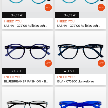
34,73 €
34,73 €
I NEED YOU
I NEED YOU
SASHA - G74100 hellblau schwarz
SASHA - G74100 hellblau schwarz
39,68 €
41,07 €
I NEED YOU
I NEED YOU
BLUEBREAKER FASHION - BLUEBR Fashion G79700 blau
ISLA - G75900 dunkelblau