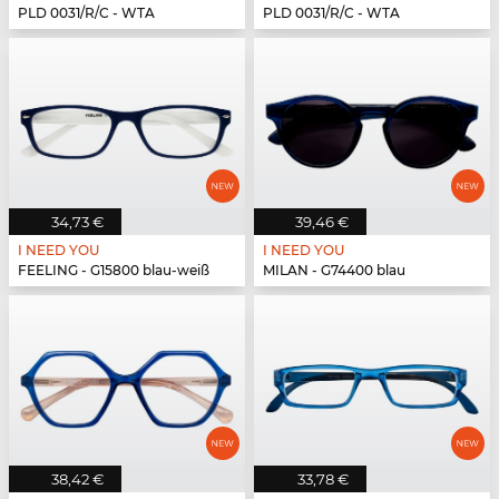
PLD 0031/R/C - WTA
PLD 0031/R/C - WTA
34,73 €
39,46 €
I NEED YOU
I NEED YOU
FEELING - G15800 blau-weiß
MILAN - G74400 blau
38,42 €
33,78 €