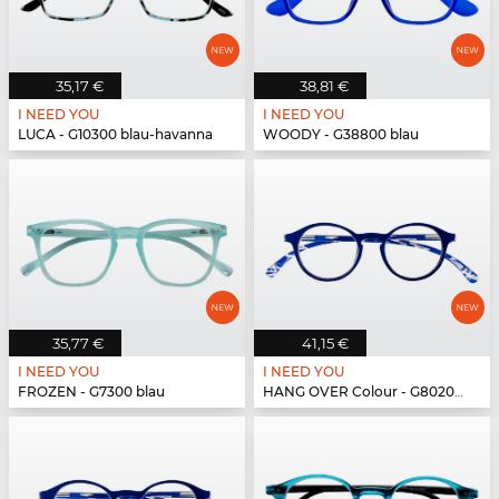
35,17 €
38,81 €
I NEED YOU
I NEED YOU
LUCA - G10300 blau-havanna
WOODY - G38800 blau
35,77 €
41,15 €
I NEED YOU
I NEED YOU
FROZEN - G7300 blau
HANG OVER Colour - G80200 blau