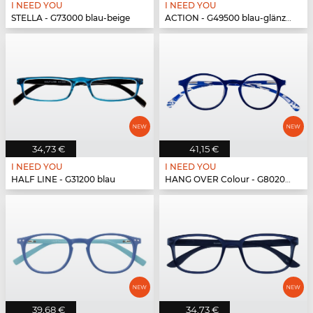
I NEED YOU
I NEED YOU
STELLA - G73000 blau-beige
ACTION - G49500 blau-glänzend
34,73 €
41,15 €
I NEED YOU
I NEED YOU
HALF LINE - G31200 blau
HANG OVER Colour - G80200 blau
39,68 €
34,73 €