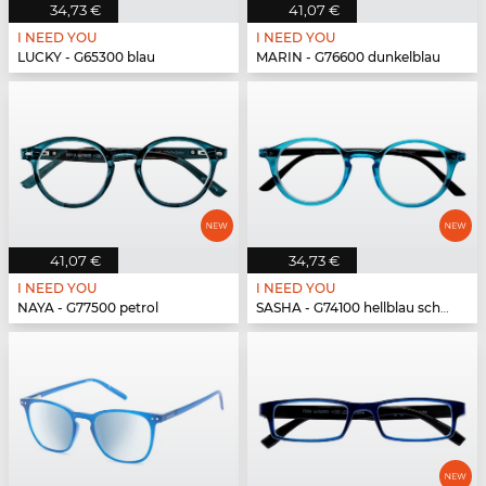
34,73 €
41,07 €
I NEED YOU
I NEED YOU
LUCKY - G65300 blau
MARIN - G76600 dunkelblau
41,07 €
34,73 €
I NEED YOU
I NEED YOU
NAYA - G77500 petrol
SASHA - G74100 hellblau schwarz