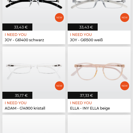
33,43 €
33,43 €
I NEED YOU
I NEED YOU
JOY - G61400 schwarz
JOY - G61500 weiß
35,17 €
37,33 €
I NEED YOU
I NEED YOU
ADAM - G14900 kristall
ELLA - INY ELLA beige