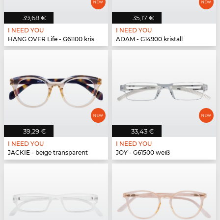
39,68 €
35,17 €
I NEED YOU
I NEED YOU
HANG OVER Life - G61100 kristall
ADAM - G14900 kristall
39,29 €
33,43 €
I NEED YOU
I NEED YOU
JACKIE - beige transparent
JOY - G61500 weiß