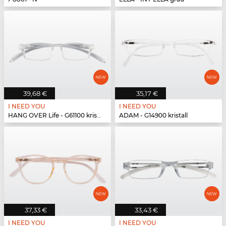
39,68 €
35,17 €
I NEED YOU
I NEED YOU
HANG OVER Life - G61100 kristall
ADAM - G14900 kristall
37,33 €
33,43 €
I NEED YOU
I NEED YOU