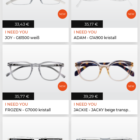
33,43 €
35,17 €
I NEED YOU
I NEED YOU
JOY - G61500 weiß
ADAM - G14900 kristall
35,77 €
39,29 €
I NEED YOU
I NEED YOU
FROZEN - G7000 kristall
JACKIE - JACKY beige transparent