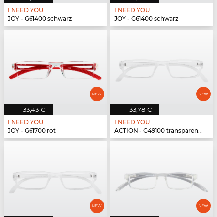
I NEED YOU
I NEED YOU
JOY - G61400 schwarz
JOY - G61400 schwarz
33,43 €
33,78 €
I NEED YOU
I NEED YOU
JOY - G61700 rot
ACTION - G49100 transparent matt