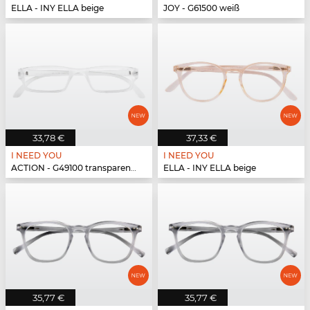
ELLA - INY ELLA beige
JOY - G61500 weiß
33,78 €
37,33 €
I NEED YOU
I NEED YOU
ACTION - G49100 transparent matt
ELLA - INY ELLA beige
35,77 €
35,77 €