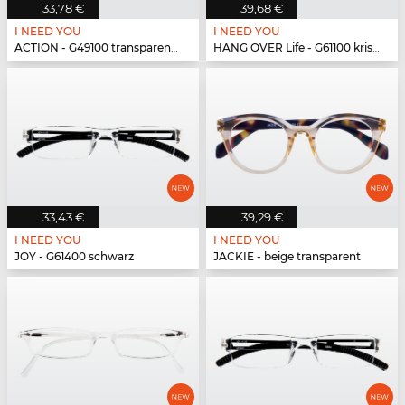
33,78 €
39,68 €
I NEED YOU
I NEED YOU
ACTION - G49100 transparent matt
HANG OVER Life - G61100 kristall
33,43 €
39,29 €
I NEED YOU
I NEED YOU
JOY - G61400 schwarz
JACKIE - beige transparent