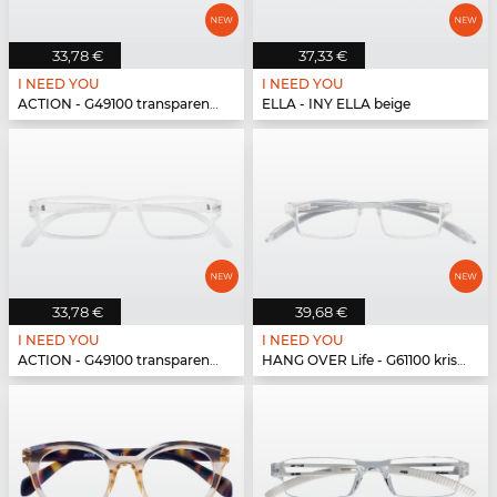
33,78 €
37,33 €
I NEED YOU
I NEED YOU
ACTION - G49100 transparent matt
ELLA - INY ELLA beige
33,78 €
39,68 €
I NEED YOU
I NEED YOU
ACTION - G49100 transparent matt
HANG OVER Life - G61100 kristall