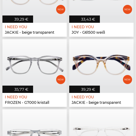
39,29 €
33,43 €
I NEED YOU
I NEED YOU
JACKIE - beige transparent
JOY - G61500 weiß
35,77 €
39,29 €
I NEED YOU
I NEED YOU
FROZEN - G7000 kristall
JACKIE - beige transparent