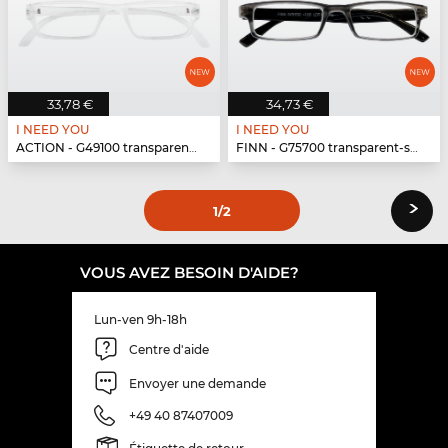
33,78 €
34,73 €
I NEED YOU
I NEED YOU
ACTION - G49100 transparent matt
FINN - G75700 transparent-schwarz
›
1
/2
VOUS AVEZ BESOIN D'AIDE?
Lun-ven 9h-18h
Centre d'aide
Envoyer une demande
+49 40 87407009