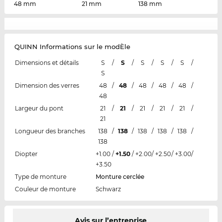
48 mm
21 mm
138 mm
QUINN Informations sur le modÈle
Dimensions et détails
S
/
S
/
S
/
S
/
S
/
S
Dimension des verres
48
/
48
/
48
/
48
/
48
/
48
Largeur du pont
21
/
21
/
21
/
21
/
21
/
21
Longueur des branches
138
/
138
/
138
/
138
/
138
/
138
Diopter
+1.00
/
+1.50
/
+2.00
/
+2.50
/
+3.00
/
+3.50
Type de monture
Monture cerclée
Couleur de monture
Schwarz
Avis sur l’entreprise