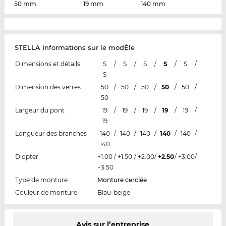
50 mm
19 mm
140 mm
STELLA Informations sur le modÈle
Dimensions et détails
S
/
S
/
S
/
S
/
S
/
S
Dimension des verres
50
/
50
/
50
/
50
/
50
/
50
Largeur du pont
19
/
19
/
19
/
19
/
19
/
19
Longueur des branches
140
/
140
/
140
/
140
/
140
/
140
Diopter
+1.00
/
+1.50
/
+2.00
/
+2.50
/
+3.00
/
+3.50
Type de monture
Monture cerclée
Couleur de monture
Blau-beige
Avis sur l’entreprise