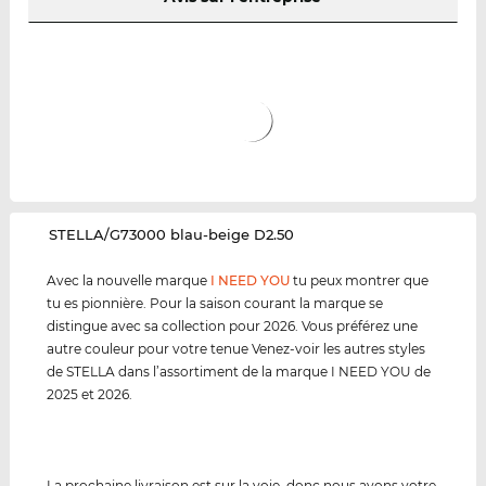
‌STELLA/G73000 blau-beige D2.50
Avec la nouvelle marque
I NEED YOU
tu peux montrer que
tu es pionnière. Pour la saison courant la marque se
distingue avec sa collection pour 2026. Vous préférez une
autre couleur pour votre tenue Venez-voir les autres styles
de STELLA dans l’assortiment de la marque I NEED YOU de
2025 et 2026.
La prochaine livraison est sur la voie, donc nous avons votre