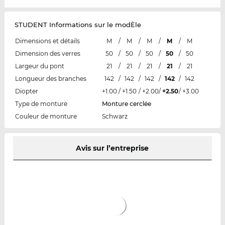
STUDENT Informations sur le modÈle
Dimensions et détails
M
/
M
/
M
/
M
/
M
Dimension des verres
50
/
50
/
50
/
50
/
50
Largeur du pont
21
/
21
/
21
/
21
/
21
Longueur des branches
142
/
142
/
142
/
142
/
142
Diopter
+1.00
/
+1.50
/
+2.00
/
+2.50
/
+3.00
Type de monture
Monture cerclée
Couleur de monture
Schwarz
Avis sur l’entreprise