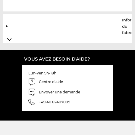
Infor
du
fabric
VOUS AVEZ BESOIN D'AIDE?
Lun-ven 9h-18h
Centre d'aide
Envoyer une demande
+49 40 87407009