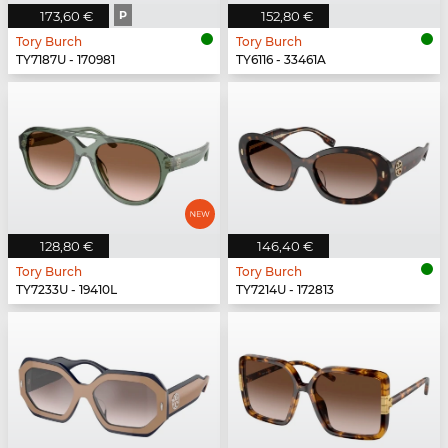
173,60 €
P
152,80 €
Tory Burch
Tory Burch
TY7187U - 170981
TY6116 - 33461A
128,80 €
146,40 €
Tory Burch
Tory Burch
TY7233U - 19410L
TY7214U - 172813