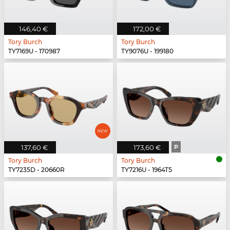
146,40 €
172,00 €
Tory Burch
Tory Burch
TY7169U - 170987
TY9076U - 199180
137,60 €
173,60 €
P
Tory Burch
Tory Burch
TY7235D - 20660R
TY7216U - 1964T5