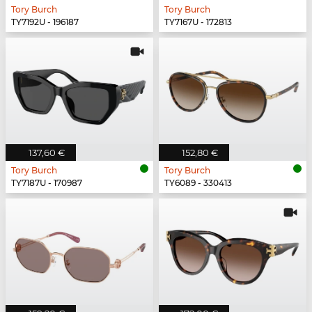
Tory Burch
Tory Burch
TY7192U - 196187
TY7167U - 172813
137,60 €
152,80 €
Tory Burch
Tory Burch
TY7187U - 170987
TY6089 - 330413