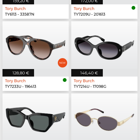
159,20 €
172,00 €
Tory Burch
Tory Burch
TY6113 - 33587N
TY7209U - 201613
128,80 €
146,40 €
Tory Burch
Tory Burch
TY7233U - 196413
TY7214U - 17098G