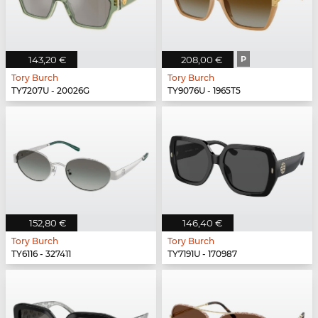
143,20 €
208,00 €
P
Tory Burch
Tory Burch
TY7207U - 20026G
TY9076U - 1965T5
152,80 €
146,40 €
Tory Burch
Tory Burch
TY6116 - 327411
TY7191U - 170987