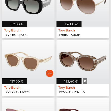
152,80 €
152,80 €
Tory Burch
Tory Burch
TY7218U - 170911
TY6114 - 336013
137,60 €
182,40 €
P
Tory Burch
Tory Burch
TY7235D - 197773
TY7226U - 2026T5