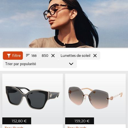
filtre
850
Lunettes de soleil
188
152,80 €
159,20 €