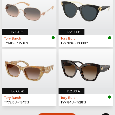
159,20 €
172,00 €
Tory Burch
Tory Burch
TY6113 - 3358G9
TY7209U - 198887
137,60 €
152,80 €
Tory Burch
Tory Burch
TY7216U - 194913
TY7184U - 172813