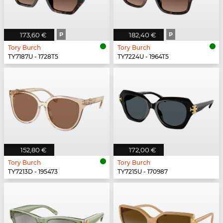
173,60 €
P
182,40 €
P
Tory Burch
Tory Burch
TY7187U - 1728T5
TY7224U - 1964T5
152,80 €
172,00 €
Tory Burch
Tory Burch
TY7213D - 195473
TY7215U - 170987