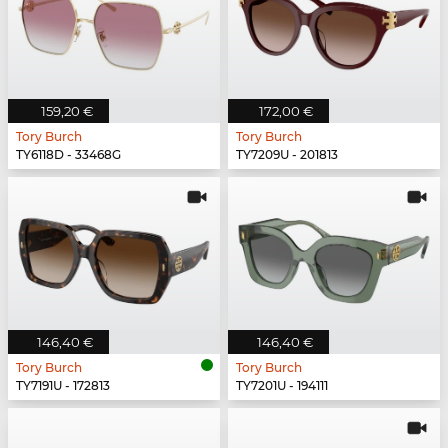
159,20 €
172,00 €
Tory Burch
Tory Burch
TY6118D - 33468G
TY7209U - 201813
146,40 €
146,40 €
Tory Burch
Tory Burch
TY7191U - 172813
TY7201U - 194111