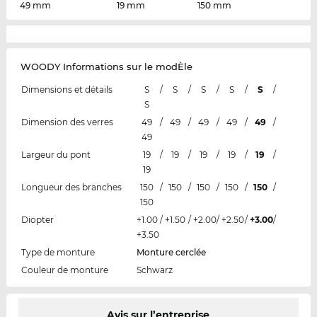
49 mm
19 mm
150 mm
WOODY Informations sur le modÈle
Dimensions et détails
S
/
S
/
S
/
S
/
S
/
S
Dimension des verres
49
/
49
/
49
/
49
/
49
/
49
Largeur du pont
19
/
19
/
19
/
19
/
19
/
19
Longueur des branches
150
/
150
/
150
/
150
/
150
/
150
Diopter
+1.00
/
+1.50
/
+2.00
/
+2.50
/
+3.00
/
+3.50
Type de monture
Monture cerclée
Couleur de monture
Schwarz
Avis sur l’entreprise