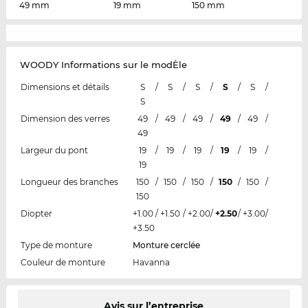
49 mm
19 mm
150 mm
WOODY Informations sur le modÈle
Dimensions et détails
S
/
S
/
S
/
S
/
S
/
S
Dimension des verres
49
/
49
/
49
/
49
/
49
/
49
Largeur du pont
19
/
19
/
19
/
19
/
19
/
19
Longueur des branches
150
/
150
/
150
/
150
/
150
/
150
Diopter
+1.00
/
+1.50
/
+2.00
/
+2.50
/
+3.00
/
+3.50
Type de monture
Monture cerclée
Couleur de monture
Havanna
Avis sur l’entreprise