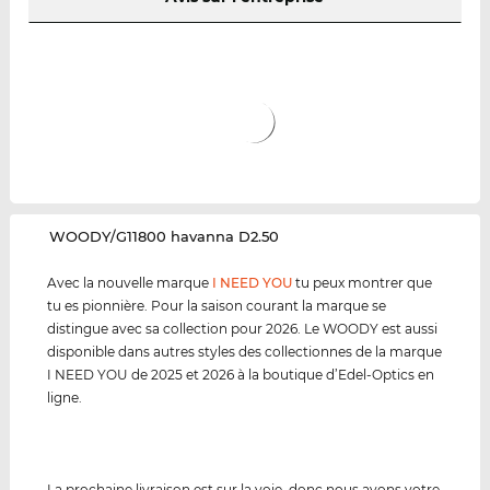
‌WOODY/G11800 havanna D2.50
Avec la nouvelle marque
I NEED YOU
tu peux montrer que
tu es pionnière. Pour la saison courant la marque se
distingue avec sa collection pour 2026. Le WOODY est aussi
disponible dans autres styles des collectionnes de la marque
I NEED YOU de 2025 et 2026 à la boutique d’Edel-Optics en
ligne.
La prochaine livraison est sur la voie, donc nous avons votre