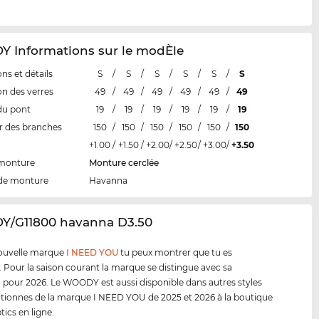
 Informations sur le modÈle
ns et détails
S
/
S
/
S
/
S
/
S
/
S
n des verres
49
/
49
/
49
/
49
/
49
/
49
du pont
19
/
19
/
19
/
19
/
19
/
19
 des branches
150
/
150
/
150
/
150
/
150
/
150
+1.00
/
+1.50
/
+2.00
/
+2.50
/
+3.00
/
+3.50
 monture
Monture cerclée
de monture
Havanna
Y/G11800 havanna D3.50
nouvelle marque
I NEED YOU
tu peux montrer que tu es
. Pour la saison courant la marque se distingue avec sa
n pour 2026. Le WOODY est aussi disponible dans autres styles
ctionnes de la marque I NEED YOU de 2025 et 2026 à la boutique
tics en ligne.