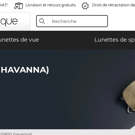
IAT!
Livraison et retours gratuits
Droit de rétractation de
unettes de vue
Lunettes de sp
0 HAVANNA)
11800 havanna)