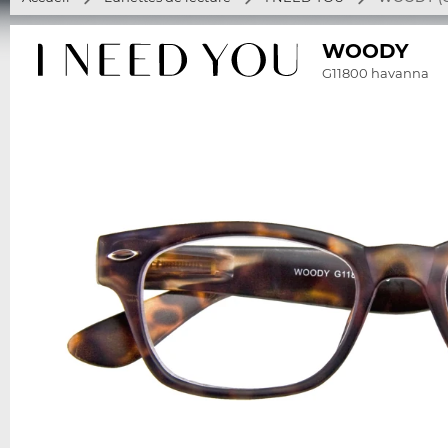
WOODY
G11800 havanna