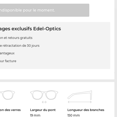
Indisponible pour le
moment.
ges exclusifs Edel-Optics
on et retours gratuits
e rétractation de 30 jours
vantageux
sur facture
on des verres
Largeur du pont
Longueur des branches
19 mm
150 mm