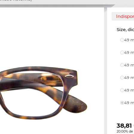
Indispo
Size, di
49 m
49 m
49 m
49 m
49 m
49 m
38,81
20.00% de 