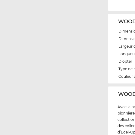
WOODY
Dimensio
Dimensio
Largeur 
Longueur
Diopter
Type de
Couleur 
‌WOOD
Avec la 
pionnière
collectio
des colle
d’Edel-Op