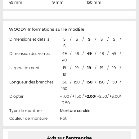
49 mm
19 mm
150 mm
WOODY Informations sur le modÈle
Dimensions et détails
S
/
S
/
S
/
S
/
S
/
S
Dimension des verres
49
/
49
/
49
/
49
/
49
/
49
Largeur du pont
19
/
19
/
19
/
19
/
19
/
19
Longueur des branches
150
/
150
/
150
/
150
/
150
/
150
Diopter
+1.00
/
+1.50
/
+2.00
/
+2.50
/
+3.00
/
+3.50
Type de monture
Monture cerclée
Couleur de monture
Rot
Avis sur l’entreprise