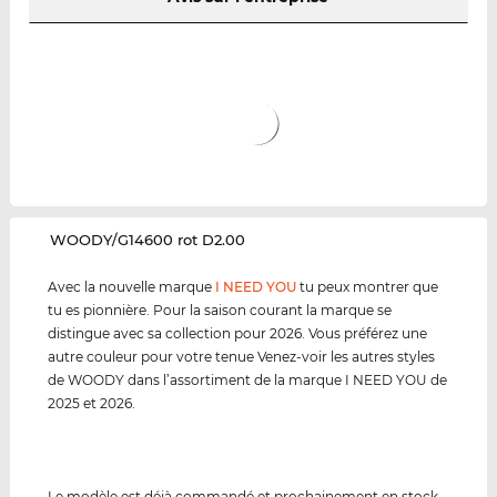
‌WOODY/G14600 rot D2.00
Avec la nouvelle marque
I NEED YOU
tu peux montrer que
tu es pionnière. Pour la saison courant la marque se
distingue avec sa collection pour 2026. Vous préférez une
autre couleur pour votre tenue Venez-voir les autres styles
de WOODY dans l’assortiment de la marque I NEED YOU de
2025 et 2026.
Le modèle est déjà commandé et prochainement en stock.