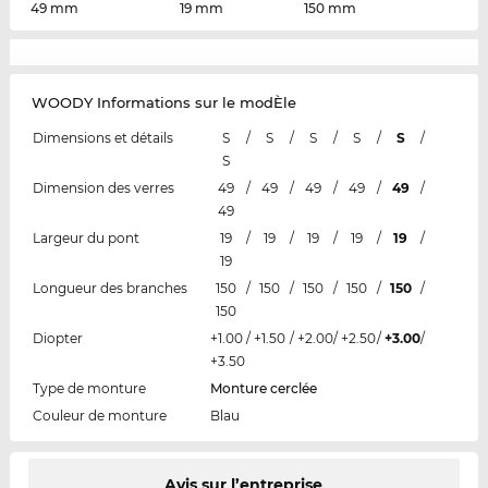
49 mm
19 mm
150 mm
WOODY Informations sur le modÈle
Dimensions et détails
S
/
S
/
S
/
S
/
S
/
S
Dimension des verres
49
/
49
/
49
/
49
/
49
/
49
Largeur du pont
19
/
19
/
19
/
19
/
19
/
19
Longueur des branches
150
/
150
/
150
/
150
/
150
/
150
Diopter
+1.00
/
+1.50
/
+2.00
/
+2.50
/
+3.00
/
+3.50
Type de monture
Monture cerclée
Couleur de monture
Blau
Avis sur l’entreprise