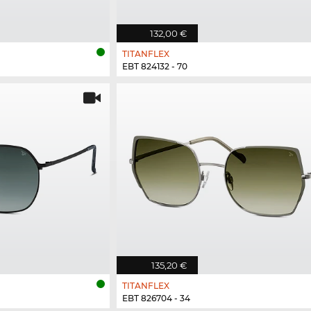
132,00 €
TITANFLEX
EBT 824132 - 70
135,20 €
TITANFLEX
EBT 826704 - 34