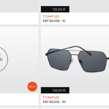
132,00 €
TITANFLEX
EBT 824138 - 10
132,00 €
TITANFLEX
EBT 824133 - 30