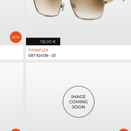
132,00 €
TITANFLEX
EBT 824136 - 20