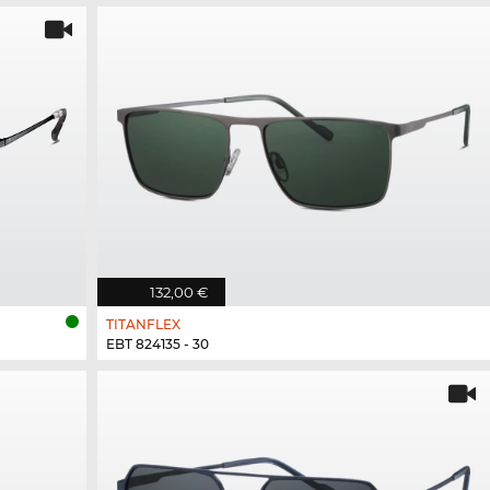
132,00 €
TITANFLEX
EBT 824135 - 30