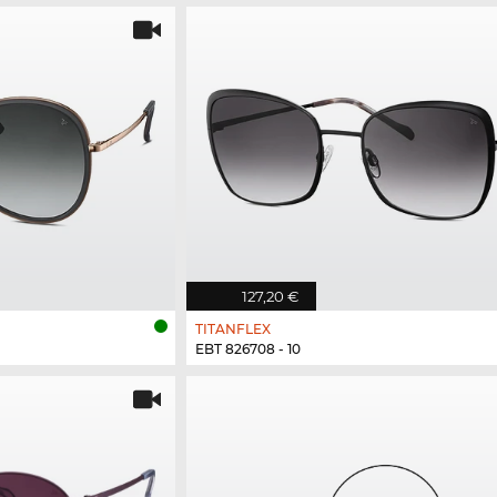
127,20 €
TITANFLEX
EBT 826708 - 10