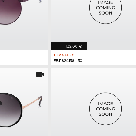
132,00 €
TITANFLEX
EBT 824138 - 30