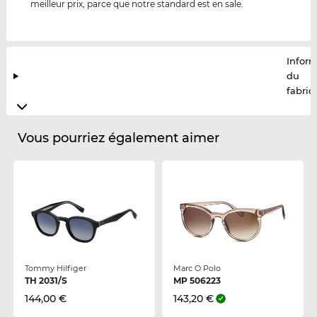
meilleur prix, parce que notre standard est en sale.
Infor
du
fabric
Vous pourriez également aimer
Tommy Hilfiger
Marc O Polo
TH 2031/S
MP 506223
144,00 €
143,20 €