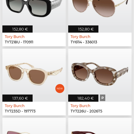
152,80 €
152,80 €
Tory Burch
Tory Burch
TY7218U - 170911
TY6114 - 336013
137,60 €
182,40 €
P
Tory Burch
Tory Burch
TY7235D - 197773
TY7226U - 2026T5