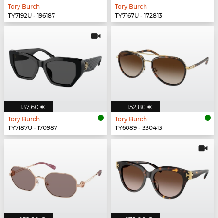
Tory Burch
Tory Burch
TY7192U - 196187
TY7167U - 172813
137,60 €
152,80 €
Tory Burch
Tory Burch
TY7187U - 170987
TY6089 - 330413