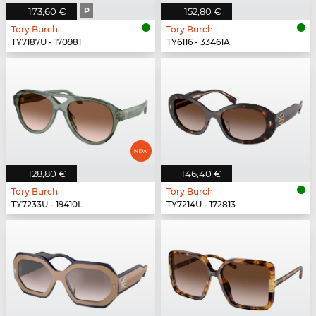
173,60 €
P
152,80 €
Tory Burch
Tory Burch
TY7187U - 170981
TY6116 - 33461A
128,80 €
146,40 €
Tory Burch
Tory Burch
TY7233U - 19410L
TY7214U - 172813