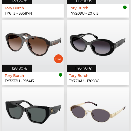
159,20 €
172,00 €
Tory Burch
Tory Burch
TY6113 - 33587N
TY7209U - 201613
128,80 €
146,40 €
Tory Burch
Tory Burch
TY7233U - 196413
TY7214U - 17098G