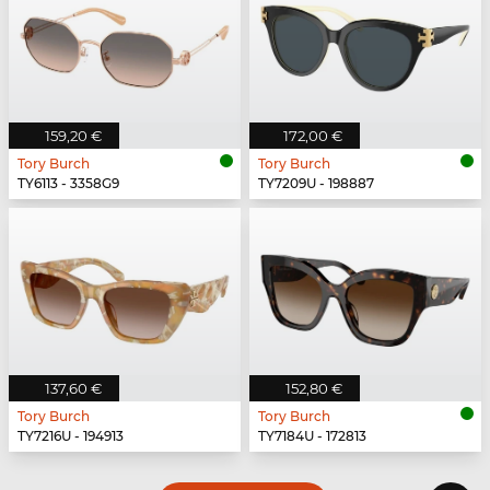
159,20 €
172,00 €
Tory Burch
Tory Burch
TY6113 - 3358G9
TY7209U - 198887
137,60 €
152,80 €
Tory Burch
Tory Burch
TY7216U - 194913
TY7184U - 172813