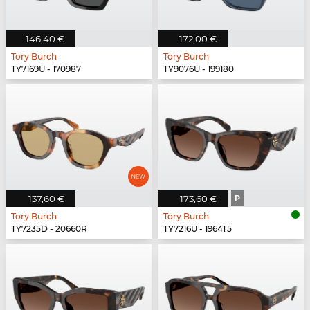
146,40 €
172,00 €
Tory Burch
Tory Burch
TY7169U - 170987
TY9076U - 199180
137,60 €
173,60 €
P
Tory Burch
Tory Burch
TY7235D - 20660R
TY7216U - 1964T5