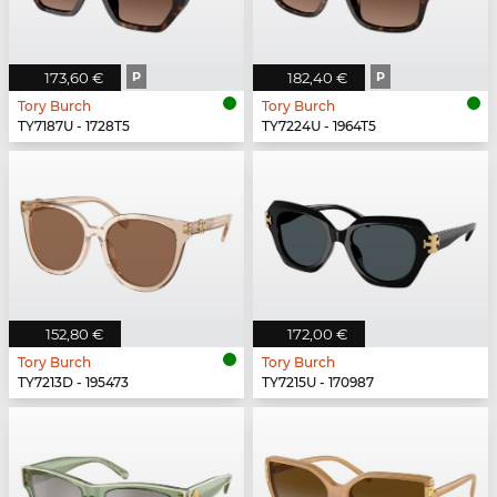
173,60 €
P
182,40 €
P
Tory Burch
Tory Burch
TY7187U - 1728T5
TY7224U - 1964T5
152,80 €
172,00 €
Tory Burch
Tory Burch
TY7213D - 195473
TY7215U - 170987