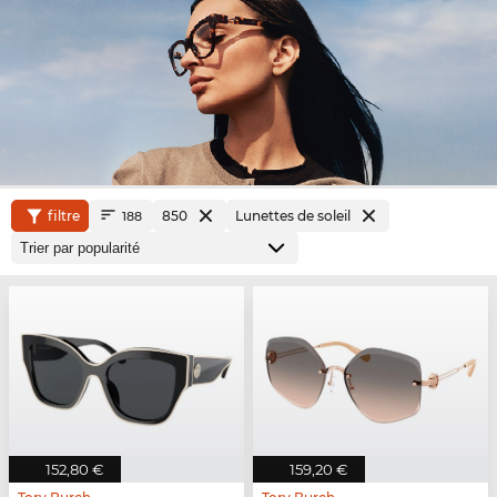
filtre
850
Lunettes de soleil
188
152,80 €
159,20 €