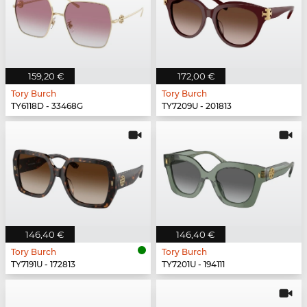
159,20 €
172,00 €
Tory Burch
Tory Burch
TY6118D - 33468G
TY7209U - 201813
146,40 €
146,40 €
Tory Burch
Tory Burch
TY7191U - 172813
TY7201U - 194111