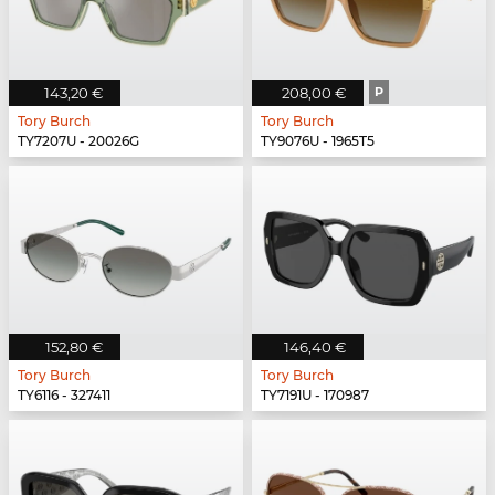
143,20 €
208,00 €
P
Tory Burch
Tory Burch
TY7207U - 20026G
TY9076U - 1965T5
152,80 €
146,40 €
Tory Burch
Tory Burch
TY6116 - 327411
TY7191U - 170987