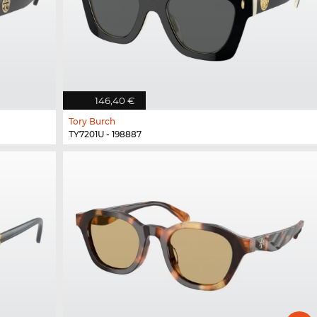
146,40 €
Tory Burch
TY7201U - 198887