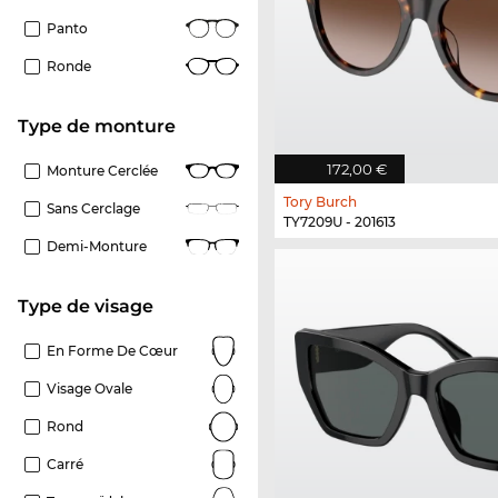
Panto
Ronde
Type de monture
172,00 €
Monture Cerclée
Tory Burch
Sans Cerclage
TY7209U - 201613
Demi-Monture
Type de visage
En Forme De Cœur
Visage Ovale
Rond
Carré