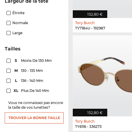
Largeur de la tête
Étroite
152,80 €
Normale
Tory Burch
TY7184U - 192987
Large
Tailles
S
Moins De 130 Mm
M
130 - 135 Mm
L
136 - 140 Mm
XL
Plus De 140 Mm
Vous ne connaissez pas encore
la taille de vos lunettes?
152,80 €
TROUVER LA BONNE TAILLE
Tory Burch
TY6116 - 336273