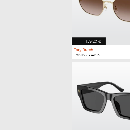
159,20 €
Tory Burch
TY6113 - 334613