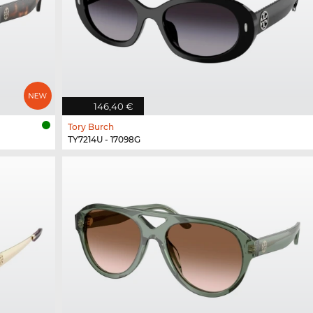
146,40 €
Tory Burch
TY7214U - 17098G