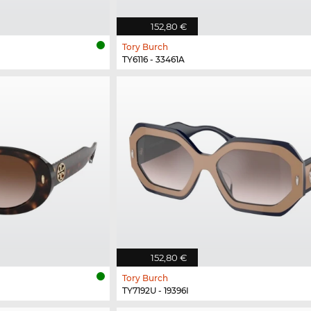
152,80 €
Tory Burch
TY6116 - 33461A
152,80 €
Tory Burch
TY7192U - 19396I