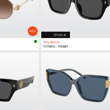
137,60 €
Tory Burch
TY7167U - 170987