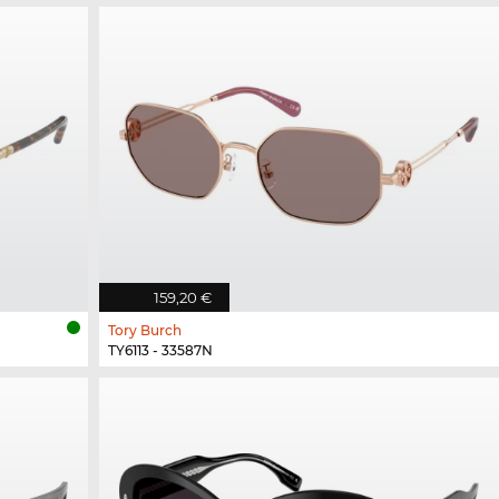
159,20 €
Tory Burch
TY6113 - 33587N