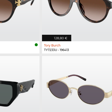
128,80 €
Tory Burch
TY7233U - 196413