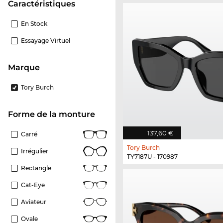
Caractéristiques
En Stock
Essayage Virtuel
Marque
Tory Burch
Forme de la monture
137,60 €
Carré
Tory Burch
Irrégulier
TY7187U - 170987
Rectangle
Cat-Eye
Aviateur
Ovale