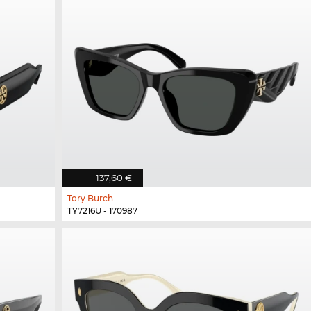
137,60 €
Tory Burch
TY7216U - 170987