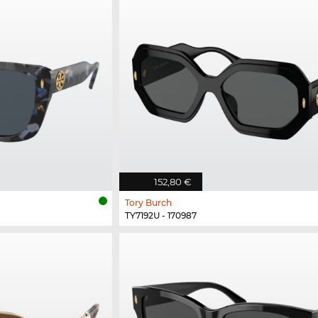
152,80 €
Tory Burch
TY7192U - 170987