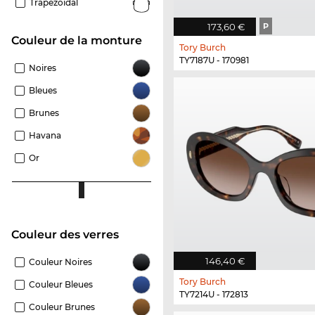
Trapezoïdal
173,60 €
P
Couleur de la monture
Tory Burch
TY7187U - 170981
Noires
Bleues
Brunes
Havana
Or
Couleur des verres
146,40 €
Couleur Noires
Tory Burch
Couleur Bleues
TY7214U - 172813
Couleur Brunes