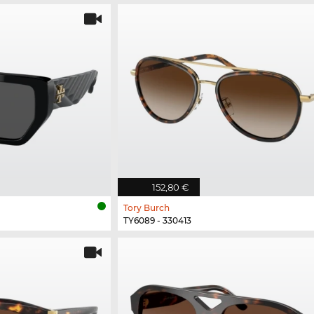
152,80 €
Tory Burch
TY6089 - 330413