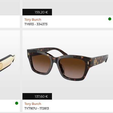
159,20 €
Tory Burch
TY6113 - 334373
137,60 €
Tory Burch
TY7167U - 172813