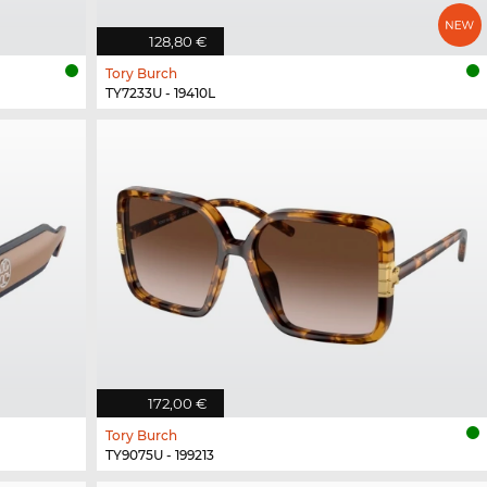
128,80 €
Tory Burch
TY7233U - 19410L
172,00 €
Tory Burch
TY9075U - 199213