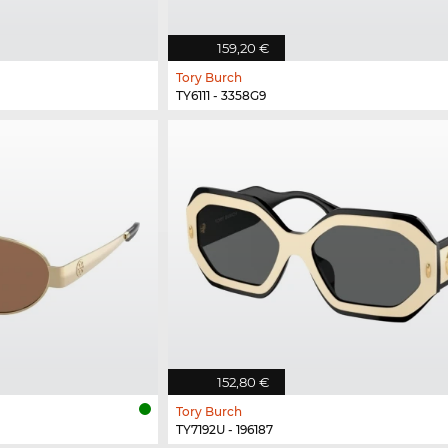
159,20 €
Tory Burch
TY6111 - 3358G9
152,80 €
Tory Burch
TY7192U - 196187